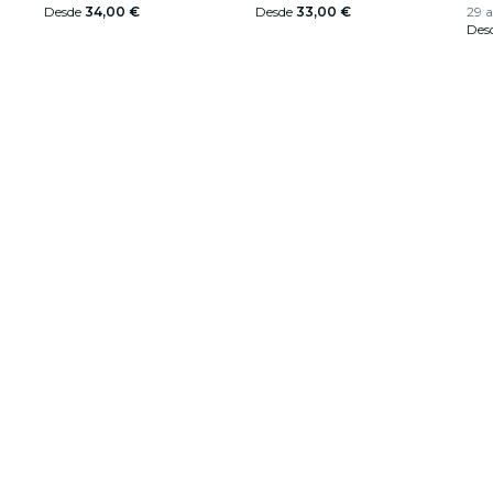
Desde
34,00 €
Desde
33,00 €
29 a
Des