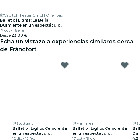
Capitol Theater GmbH Offenbach
Ballet of Lights: La Bella
Durmiente en un espectáculo
deslumbrante
17 oct - 16 ene
Desde
23,00 €
Echa un vistazo a experiencias similares cerca
de Fráncfort
Stuttgart
Mannheim
S
Ballet of Lights: Cenicienta
Ballet of Lights: Cenicienta
Ball
en un espectáculo
en un espectáculo
Dur
deslumbrante
12 dic - 13 feb
deslumbrante
17 oct - 19 dic
esp
4.2