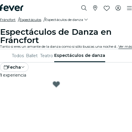
Fráncfort
Espectáculos
Espectáculos de danza
Espectáculos de Danza en
Fráncfort
Tanto si eres un amante de la danza como si sólo buscas una noche diferente, Fráncfort siempre tiene algo que ofrecer a todo el mundo. Desde danza contemporánea hasta ballet y todo lo demás, hay innumerables compañías y producciones entre las que puedes elegir.
Ver más
Espectáculos de danza
Todos
Ballet
Teatro
Fecha
1
experiencia