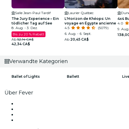
Salle Jean-Paul Tardif
Laurier Québec
Dune
The Jury Experience – Ein
L'Horizon de Khéops: Un
4x4 B
tödlicher Tag auf See
voyage en Égypte ancienne
4.0
8. Aug. - 3. Dez.
4.5
(5079)
9. Aug.
6. Aug. - 6. Sept.
Bis zu 20 % Rabatt
138,0
Ab
52,14 CA$
Ab
20,45 CA$
42,34 CA$
Verwandte Kategorien
Ballet of Lights
Ballett
Liv
Über Fever
Presse
Wir stellen ein!
Geschenkgutscheine
Hilfe-Center