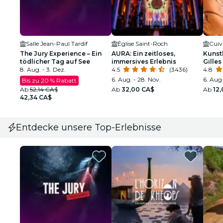
Salle Jean-Paul Tardif
Église Saint-Roch
The Jury Experience – Ein
AURA: Ein zeitloses,
Kunst
tödlicher Tag auf See
immersives Erlebnis
Gilles
8. Aug. - 3. Dez.
4.5
(3436)
4.8
6. Aug. - 28. Nov.
6. Aug.
Bis zu 20 % Rabatt
Ab
52,14 CA$
Ab
32,00 CA$
Ab
12
42,34 CA$
Entdecke unsere Top-Erlebnisse