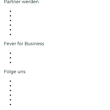
Partner werden
Fever Zone
Veröffentliche dein Event
Firmenevents & -vorteile
Affiliate-Programm
Botschafter & Influencer-Programm
Markenpartnerschaften
Fever for Business
Privatveranstaltungen & Gruppentickets
Firmenvorteile
Firmengeschenkkarten und -gutscheine
Folge uns
Facebook
X (Twitter)
Instagram
TikTok
LinkedIn
YouTube