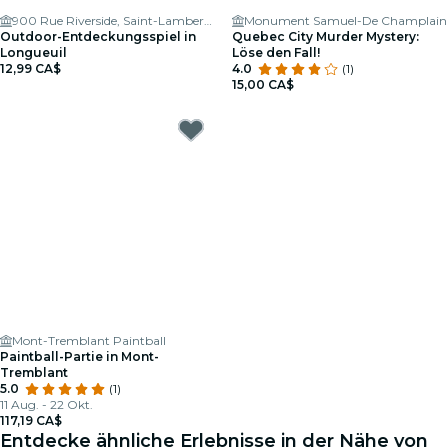
900 Rue Riverside, Saint-Lambert, QC J4P 3P2, Canada
Monument Samuel-De Champlain
Outdoor-Entdeckungsspiel in
Quebec City Murder Mystery:
Longueuil
Löse den Fall!
12,99 CA$
4.0
(1)
15,00 CA$
Mont-Tremblant Paintball
Paintball-Partie in Mont-
Tremblant
5.0
(1)
11 Aug. - 22 Okt.
117,19 CA$
Entdecke ähnliche Erlebnisse in der Nähe von