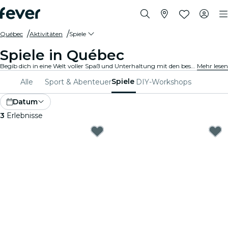
Québec
Aktivitäten
Spiele
Spiele in Québec
Begib dich in eine Welt voller Spaß und Unterhaltung mit den besten Spielen in Québec. Von Brettspielen bis hin zu Virtual-Reality-Erlebnissen ist für jeden etwas dabei.
Mehr lesen
Spiele
Alle
Sport & Abenteuer
DIY-Workshops
Datum
3
Erlebnisse