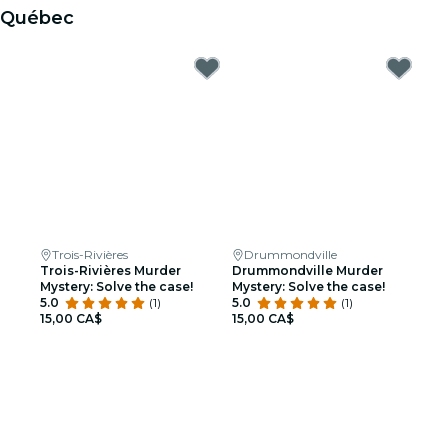
Québec
Trois-Rivières
Drummondville
Trois-Rivières Murder
Drummondville Murder
Mystery: Solve the case!
Mystery: Solve the case!
5.0
(1)
5.0
(1)
15,00 CA$
15,00 CA$