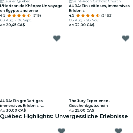
Laurier Quebec
Saint-Roch Catholic Church
L'Horizon de Khéops: Un voyage
AURA: Ein zeitloses, immersives
en Égypte ancienne
Erlebnis
4.5
(5119)
4.5
(3482)
08 Aug. - 06 Sept.
08 Aug. - 28 Nov.
Ab
20,45 CA$
Ab
32,00 CA$
AURA: Ein großartiges
The Jury Experience -
immersives Erlebnis -
Geschenkgutschein
Geschenkgutschein
Ab
30,00 CA$
Ab
25,00 CA$
Québec Highlights: Unvergessliche Erlebnisse