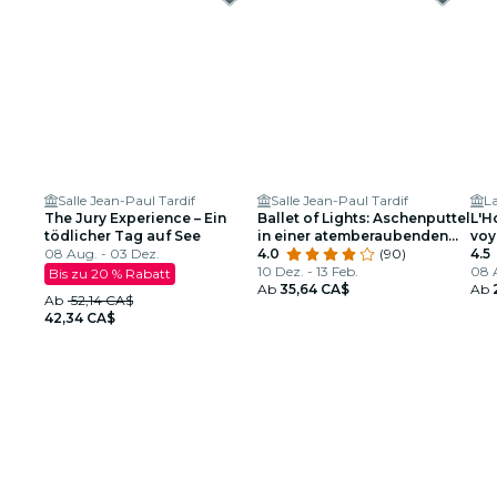
Salle Jean-Paul Tardif
Salle Jean-Paul Tardif
L
The Jury Experience – Ein
Ballet of Lights: Aschenputtel
L'H
tödlicher Tag auf See
in einer atemberaubenden
voy
08 Aug. - 03 Dez.
Show
4.0
(90)
4.5
10 Dez. - 13 Feb.
08 A
Bis zu 20 % Rabatt
Ab
35,64 CA$
Ab
Ab
52,14 CA$
42,34 CA$