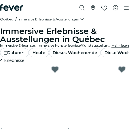
Québec
Immersive Erlebnisse & Ausstellungen
Immersive Erlebnisse &
Ausstellungen in Québec
Immersive Erlebnisse, Immersive Kunsterlebnisse/Kunstausstellungen in Québec, die die Wertschätzung von Ausstellungen durch in die Kunst integrierte Spitzentechnologie auf ein ganz neues Niveau bringen.
Mehr lesen
Datum
Heute
Dieses Wochenende
Diese Woc
4
Erlebnisse