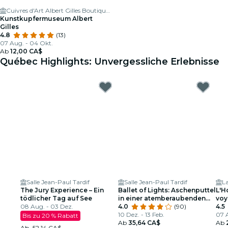
Cuivres d'Art Albert Gilles Boutique et Musée
Kunstkupfermuseum Albert
Gilles
4.8
(13)
07 Aug. - 04 Okt.
Ab
12,00 CA$
Québec Highlights: Unvergessliche Erlebnisse
Salle Jean-Paul Tardif
Salle Jean-Paul Tardif
L
The Jury Experience – Ein
Ballet of Lights: Aschenputtel
L'H
tödlicher Tag auf See
in einer atemberaubenden
voy
08 Aug. - 03 Dez.
Show
4.0
(90)
4.5
10 Dez. - 13 Feb.
07 A
Bis zu 20 % Rabatt
Ab
35,64 CA$
Ab
Ab
52,14 CA$