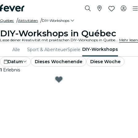
Québec
Aktivitäten
DIY-Workshops
DIY-Workshops in Québec
Lasse deiner Kreativität mit praktischen DIY-Workshops in Québec freien Lauf. Lerne neue Fertigkeiten, gestalte einzigartige Kunstwerke und triff auf Gleichgesinnte in einer einladenden Umgebung.
Mehr lesen
DIY-Workshops
Alle
Sport & Abenteuer
Spiele
Datum
Dieses Wochenende
Diese Woche
1
Erlebnis