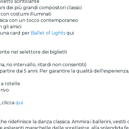
letto scintillante
i dei più grandi compositori classici
a con costumi illuminati
lassica con un tocco contemporaneo
 gli amici
a una card per
Ballet of Lights
qui
ente nel selettore dei biglietti
, no intervallo, ritardi non consentiti)
 a partire dai 5 anni. Per garantire la qualità dell'esper
 a rotelle
rrivo
 clicca
qui
ridefinisce la danza classica. Ammira i ballerini, vestiti 
silaranti marachelle delle sorellastre, alla splendida fest