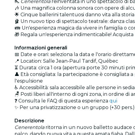
👠
Cenerentola
reinventata in uno spettacolo di bal
🎶 Una magnifica colonna sonora con opere di alcun
🌟 Cinque ballerini talentuosi danno vita alla stori
🩰 Un nuovo tipo di spettacolo teatrale: danza c
👪 Un'esperienza magica da vivere in famiglia o con
🎁 Regala un'esperienza indimenticabile! Acquist
Informazioni generali
📅 Date e orari: seleziona la data e l'orario direttam
📍 Location: Salle Jean-Paul Tardif, Québec
⏳ Durata: circa 1 ora (apertura porte 30 minuti prima
👤 Età consigliata: la partecipazione è consigliata
l'espulsione
♿ Accessibilità: sala accessibile alle persone in sedia
🪑 Posti liberi all'interno di ogni zona, in ordine di a
❓ Consulta le FAQ di questa esperienza
qui
✨ Per una privatizzazione o un gruppo (+30 pers.),
Descrizione
Cenerentola
ritorna in un nuovo balletto audace che 
palco, dando nuova vita a questa amata fiaba. Dalle e