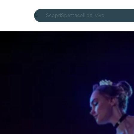
Scopri
Spettacoli dal vivo
Madrid
Candlelight
Londra
Esperienze e città
San Paolo
Mostre
Seoul
Tour città
Concerti