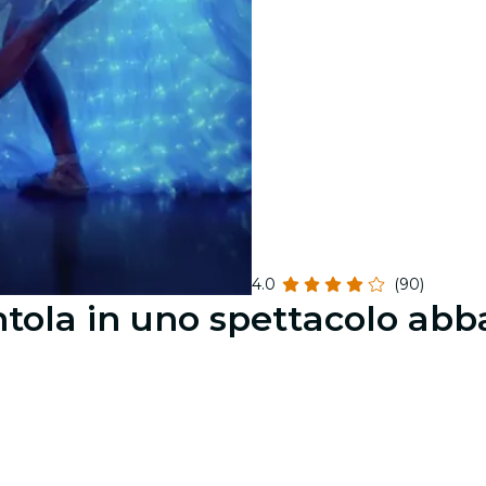
4.0
(90)
ntola in uno spettacolo abb