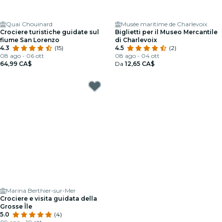
Quai Chouinard
Musée maritime de Charlevoix
Crociere turistiche guidate sul
Biglietti per il Museo Mercantile
fiume San Lorenzo
di Charlevoix
4.3
(15)
4.5
(2)
08 ago - 06 ott
08 ago - 04 ott
64,99 CA$
Da
12,65 CA$
Marina Berthier-sur-Mer
Crociere e visita guidata della
Grosse Île
5.0
(4)