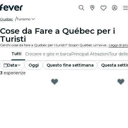
Québec
Turismo
Cose da Fare a Québec per i
Turisti
Cerchi cose da fare a Québec per i turisti? Scopri Québec un'avventura alla volta con queste esperienze emozionanti appositamente pensate per i turisti. Scopri le migliori cose da fare!
Leggi di più
Tutti
Crociere e gite in barca
Principali Attrazioni
Tour delle
Data
Oggi
Questo fine settimana
Questa sett
3
esperienze