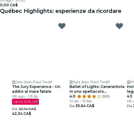
09 ago - 10 ott
0,00 CA$
Québec Highlights: esperienze da ricordare
Sala Jean-Paul Tardif
Sala Jean-Paul Tardif
P
The Jury Experience - Un
Ballet of Lights: Cenerentola
Hor
addio al mare fatale
in uno spettacolo
leg
08 ago - 03 dic
abbagliante
4.0
(90)
4.5
10 dic - 13 feb
08 a
Up to 20% Off
Da
35,64 CA$
Da
Da
52,14 CA$
42,34 CA$