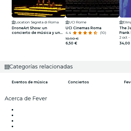
Location Segreta di Roma
UCI Rome
Elli
DroneArt Show: un
UCI Cinemas Roma
The J
concierto de música y un
4.4
(10)
Frank 
espectáculo de luces en
Armst
2 oct -
10,90 €
Roma - Lista de espera
6,50 €
34,00
Categorías relacionadas
Eventos de música
Conciertos
Fev
Acerca de Fever
Prensa
Únete al equipo
Tarjetas Regalo
Centro de asistencia