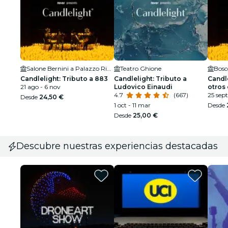
Salone Bernini a Palazzo Ripetta
Teatro Ghione
Bosc
Candlelight: Tributo a 883
Candlelight: Tributo a
Candle
21 ago - 6 nov
Ludovico Einaudi
otros
4.7
(667)
25 sept
Desde
24,50 €
1 oct - 11 mar
Desde
Desde
25,00 €
Descubre nuestras experiencias destacadas