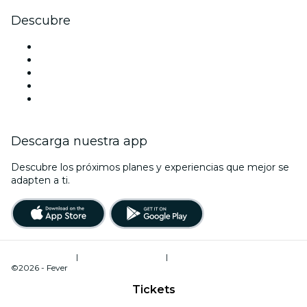
Descubre
Locales y espacios de eventos en Roma
Hoy
Mañana
Esta semana
Este fin de semana
Descarga nuestra app
Descubre los próximos planes y experiencias que mejor se
adapten a ti.
Términos de uso
|
Política de privacidad
|
Administrador de cookies
©2026 - Fever
Tickets