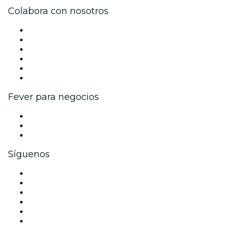
Colabora con nosotros
Gestiona tu evento
Publica tu evento
Eventos y beneficios para empresas
Programa de Afiliados
Programa de embajadores e influencers
Colaboraciones de marca
Fever para negocios
Eventos privados y entradas de grupo
Beneficios corporativos
Tarjetas y cupones de regalo corporativos
Síguenos
Facebook
X (Twitter)
Instagram
TikTok
LinkedIn
Youtube