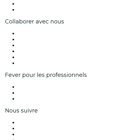
Cartes-cadeaux
Centre d'aide
Collaborer avec nous
Fever Zone
Publiez votre événement
Événements d'entreprise et avantages
Programme d'affiliation
Programme d'ambassadeurs et d'influenceurs
Partenariats avec des marques
Fever pour les professionnels
Événements privés et billets de groupe
Avantages pour les entreprises
Coupons et cartes cadeaux pour les entreprises
Nous suivre
Facebook
X (Twitter)
Instagram