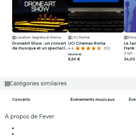
Location Segreta di Roma
UCI Rome
Elli
DroneArt Show : un concert
UCI Cinemas Roma
Le Ja
de musique et un spectacle
4.4
(10)
Frank 
de lumière à Rome - Liste
Armst
2 oct. -
10,90 €
d'attente
6,50 €
34,00
Catégories similaires
Concerts
Événements musicaux
Évé
À propos de Fever
Presse
Travailler chez Fever