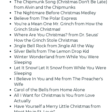
The Chipmunk Song (Christmas Don't Be Late)
from Alvin and the Chipmunks
The Nightmare Before Christmas Medley
Believe from The Polar Express
You're a Mean One Mr. Grinch from How the
Grinch Stole Christmas!
Where Are You Christmas? from Dr. Seuss'
How the Grinch Stole Christmas
Jingle Bell Rock from Jingle All the Way
Silver Bells from The Lemon Drop Kid
Winter Wonderland from While You Were
Sleeping
Let It Snow! Let It Snow! from While You Were
Sleeping
I Believe In You and Me from The Preacher's
Wife
Carol of the Bells from Home Alone
All I Want for Christmas Is You from Love
Actually
Have Yourself a Merry Little Christmas from
Meet Me in St. Louis"