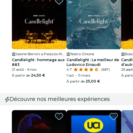
Salone Bernini a Palazzo Ripetta
Teatro Ghione
Bosc
Candlelight : hommage aux
Candlelight : Le meilleur de
Candle
883
Ludovico Einaudi
d’autr
21 août - 6 nov.
4.7
(667)
compo
25 sept
À partir de
24,50 €
1 oct. - 11 mars
À part
À partir de
25,00 €
Découvre nos meilleures expériences