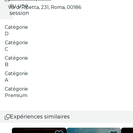
ou une
Via di Ripetta, 231, Roma, 00186
session
Catégorie
D
Catégorie
C
Catégorie
B
Catégorie
A
Catégorie
Premium
Expériences similaires