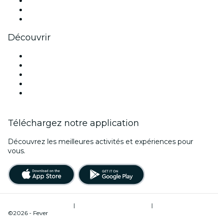
TikTok
LinkedIn
Youtube
Découvrir
Lieux d'événements à Rome
Aujourd'hui
Demain
Cette semaine
Ce week-end
Téléchargez notre application
Découvrez les meilleures activités et expériences pour
vous.
Conditions d’utilisation
|
Politique de confidentialité
|
Gestion des cookies
©2026 - Fever