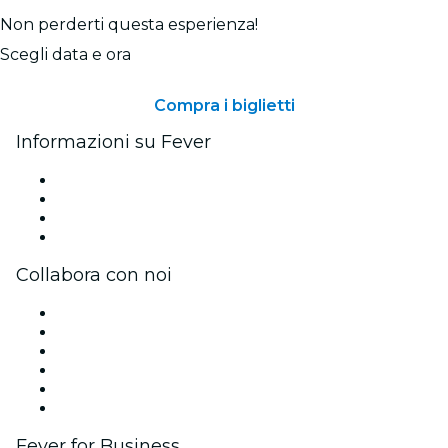
Non perderti questa esperienza!
Scegli data e ora
Compra i biglietti
Informazioni su Fever
Stampa
Unisciti al team
Carte regalo
Centro assistenza
Collabora con noi
Gestisci il tuo evento
Pubblica il tuo evento
Eventi aziendali & benefit
Programma di affiliazione
Programma Ambassador e Influencer
Brand partnership
Fever for Business