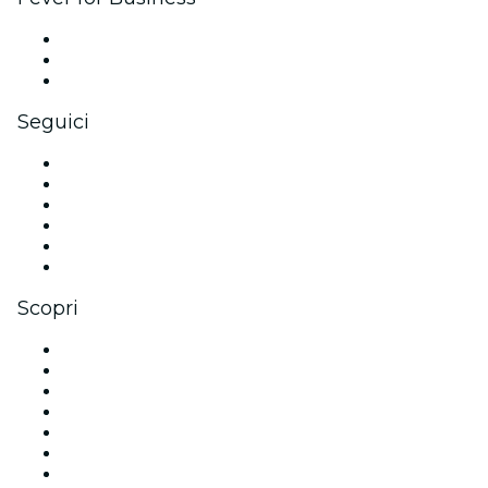
Eventi privati e biglietti di gruppo
Benefit aziendali
Gift card e voucher aziendali
Seguici
Facebook
X (Twitter)
Instagram
TikTok
LinkedIn
Youtube
Scopri
Luoghi a Roma
Italia
Oggi
Domani
Questa settimana
Questo fine settimana
Halloween