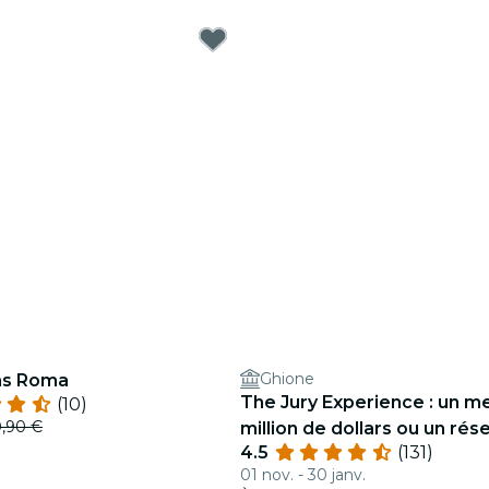
Ghione
as Roma
The Jury Experience : un me
(10)
,90 €
million de dollars ou un rés
4.5
(131)
mensonges ?
01 nov. - 30 janv.