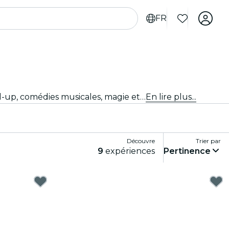
FR
Tu ne sais pas quoi faire ce soir ? Achète tes billets pour les meilleurs spectacles en direct à Rome : théâtre, stand-up, comédies musicales, magie et bien plus.
En lire plus...
Découvre
Trier par
9
expériences
Pertinence