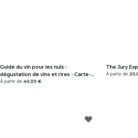
Guidе du vin pour les nuls :
The Jury Ex
À partir de
20,
dégustation de vins et rires - Carte-
À partir de
40,00 €
cadeau