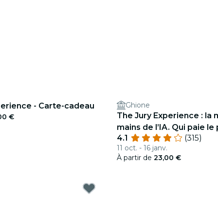
Ghione
perience - Carte-cadeau
The Jury Experience : la 
00 €
mains de l’IA. Qui paie le 
4.1
(315)
11 oct. - 16 janv.
À partir de
23,00 €