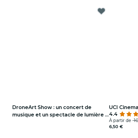
DroneArt Show : un concert de
UCI Cinem
4.4
musique et un spectacle de lumière à
À partir de
10
Rome - Liste d'attente
6,50 €