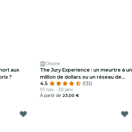
Ghione
mort aux
The Jury Experience : un meurtre à un
prix ?
million de dollars ou un réseau de
4.5
(131)
mensonges ?
01 nov. - 30 janv.
À partir de
23,00 €