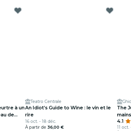
Teatro Centrale
Ghi
urtre à un
An Idiot’s Guide to Wine : le vin et le
The J
eau de
rire
mains 
4.1
16 oct. - 18 déc.
À partir de
36,00 €
11 oct. 