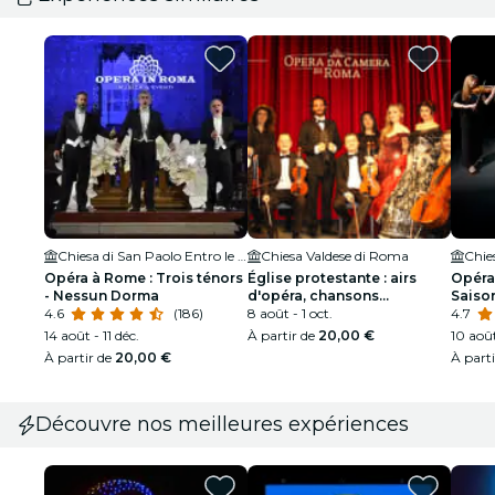
Chiesa di San Paolo Entro le Mura
Chiesa Valdese di Roma
Opéra à Rome : Trois ténors
Église protestante : airs
Opéra
- Nessun Dorma
d'opéra, chansons
Saison
4.6
(186)
napolitaines et musique
8 août - 1 oct.
4.7
classique italienne
14 août - 11 déc.
À partir de
20,00 €
10 août
À partir de
20,00 €
À part
Découvre nos meilleures expériences