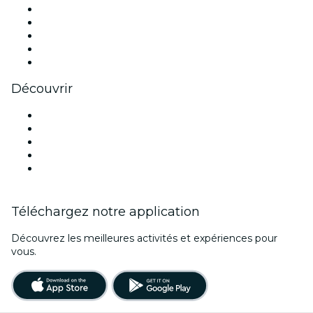
X (Twitter)
Instagram
TikTok
LinkedIn
Youtube
Découvrir
Lieux d'événements à Rome
Aujourd'hui
Demain
Cette semaine
Ce week-end
Téléchargez notre application
Découvrez les meilleures activités et expériences pour
vous.