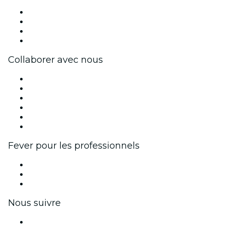
Presse
Travailler chez Fever
Cartes-cadeaux
Centre d'aide
Collaborer avec nous
Fever Zone
Publiez votre événement
Événements d'entreprise et avantages
Programme d'affiliation
Programme d'ambassadeurs et d'influenceurs
Partenariats avec des marques
Fever pour les professionnels
Événements privés et billets de groupe
Avantages pour les entreprises
Coupons et cartes cadeaux pour les entreprises
Nous suivre
Facebook