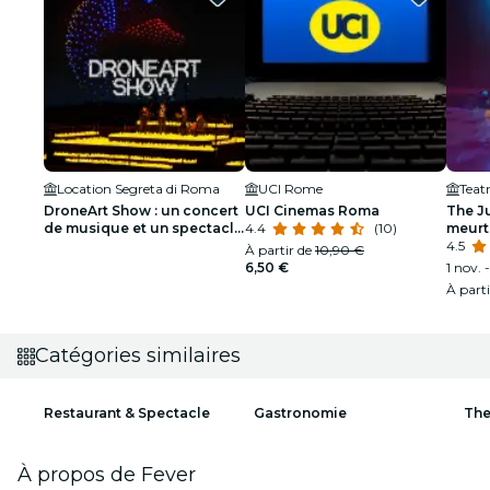
Location Segreta di Roma
UCI Rome
Teat
DroneArt Show : un concert
UCI Cinemas Roma
The Ju
de musique et un spectacle
4.4
(10)
meurtr
de lumière à Rome - Liste
dolla
4.5
À partir de
10,90 €
d'attente
menso
6,50 €
1 nov. 
À part
Catégories similaires
Restaurant & Spectacle
Gastronomie
The
À propos de Fever