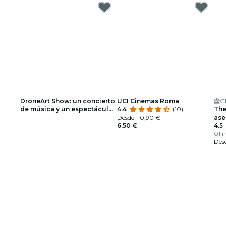
DroneArt Show: un concierto
UCI Cinemas Roma
G
de música y un espectáculo
4.4
(10)
The
de luces en Roma - Lista de
Desde
10,90 €
ase
espera
6,50 €
dól
4.5
01 n
Des