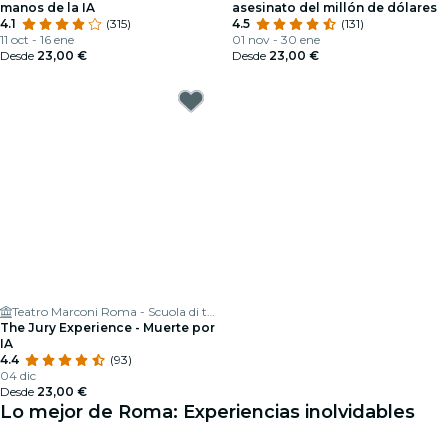
manos de la IA
asesinato del millón de dólares
4.1
(315)
4.5
(131)
11 oct - 16 ene
01 nov - 30 ene
Desde
23,00 €
Desde
23,00 €
Teatro Marconi Roma - Scuola di teatro e di danza a Roma - Teatro con bar (bistrot in estate) e ampio parcheggio interno
The Jury Experience - Muerte por
IA
4.4
(93)
04 dic
Desde
23,00 €
Lo mejor de Roma: Experiencias inolvidables