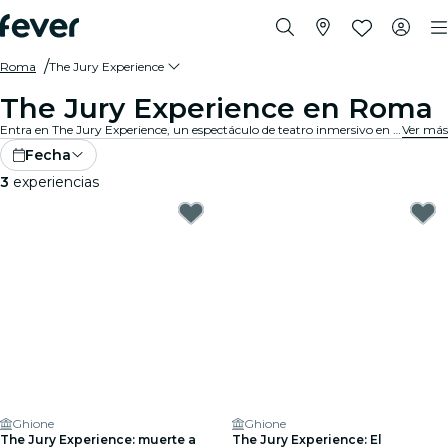
Roma
The Jury Experience
The Jury Experience en Roma
Entra en The Jury Experience, un espectáculo de teatro inmersivo en el que tú eres el jurado popular. Desde triángulos amorosos hasta negligencias médicas, cada caso está lleno de escándalos, drama y giros impactantes. Debate las pruebas, cuestiona los motivos y decide: ¿culpable o inocente?
Ver más
Fecha
3
experiencias
Ghione
Ghione
The Jury Experience: muerte a
The Jury Experience: El