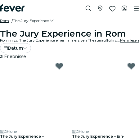
Rom
The Jury Experience
The Jury Experience in Rom
Komm zu The Jury Experience einer immersiven Theateraufführung, bei der du Teil der Geschworenen bist. Von tödlichen Liebesdreiecken bis hin zu medizinischen Katastrophen – jeder Fall steckt voller Skandale, Drama und schockierender Wendungen. Diskutiere die Beweise, hinterfrage die Motive und entscheide: schuldig oder nicht schuldig?
Mehr lesen
Datum
3
Erlebnisse
Ghione
Ghione
The Jury Experience –
The Jury Experience – Ein-