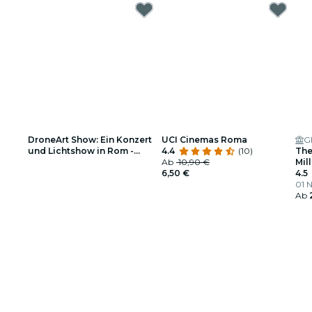
DroneArt Show: Ein Konzert
UCI Cinemas Roma
G
und Lichtshow in Rom -
4.4
(10)
The
Warteliste
Ab
10,90 €
Mil
6,50 €
4.5
01 N
Ab