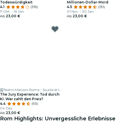
Todeswürdigkeit
Millionen-Dollar-Mord
4.1
(315)
4.5
(131)
11 Okt. - 16 Jan.
01 Nov. - 30 Jan.
Ab
23,00 €
Ab
23,00 €
Teatro Marconi Roma - Scuola di teatro e di danza a Roma - Teatro con bar (bistrot in estate) e ampio parcheggio interno
The Jury Experience: Tod durch
KI. Wer zahlt den Preis?
4.4
(93)
04 Dez.
Ab
23,00 €
Rom Highlights: Unvergessliche Erlebnisse