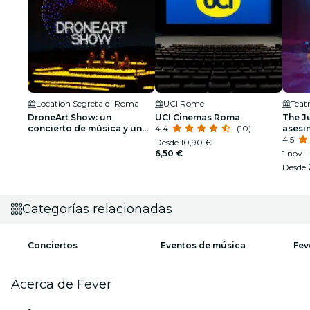
Location Segreta di Roma
UCI Rome
Teat
DroneArt Show: un
UCI Cinemas Roma
The Ju
concierto de música y un
4.4
(10)
asesin
espectáculo de luces en
dólar
4.5
Desde
10,90 €
Roma - Lista de espera
6,50 €
1 nov -
Desde
Categorías relacionadas
Conciertos
Eventos de música
Fev
Acerca de Fever