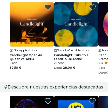
Villa Appia Antica
Boscolo Circo Massimo
Candlelight Open Air:
Candlelight: Tributo a
Candle
Queen vs. ABBA
Fabrizio De André
Cremo
9 ago
26 sept
4.8
32,50 €
Desde
28,00 €
4 dic
Desde
Descubre nuestras experiencias destacadas