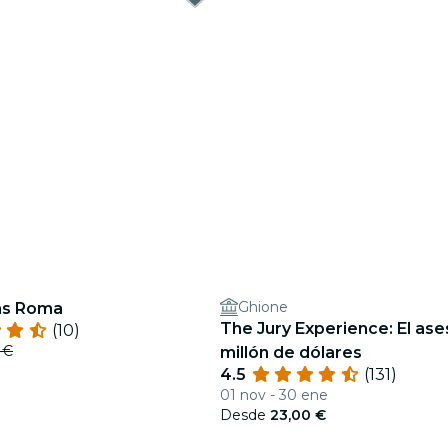
Ghione
as Roma
The Jury Experience: El ase
(10)
 €
millón de dólares
4.5
(131)
01 nov - 30 ene
Desde
23,00 €