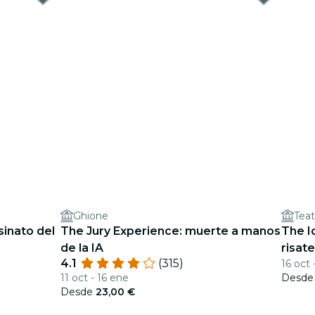
Ghione
Teat
sinato del
The Jury Experience: muerte a manos
The I
de la IA
risate
4.1
(315)
16 oct 
11 oct - 16 ene
Desd
Desde
23,00 €