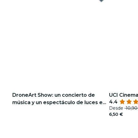
DroneArt Show: un concierto de
UCI Cinem
4.4
música y un espectáculo de luces en
Desde
10,90
Roma - Lista de espera
6,50 €