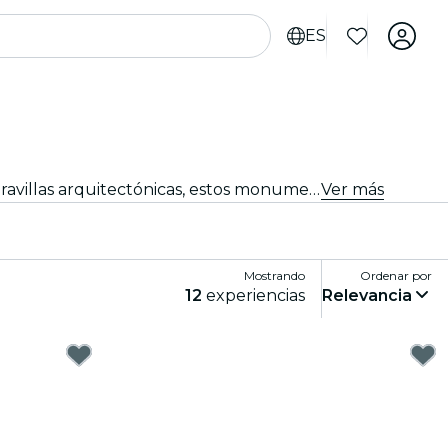
ES
Explora los famosos monumentos de Roma y descubre su rico patrimonio cultural. Desde sitios icónicos hasta maravillas arquitectónicas, estos monumentos ofrecen una visión del pasado y presente de Roma. Prepárate para una experiencia inolvidable.
Ver más
Mostrando
Ordenar por
12
experiencias
Relevancia