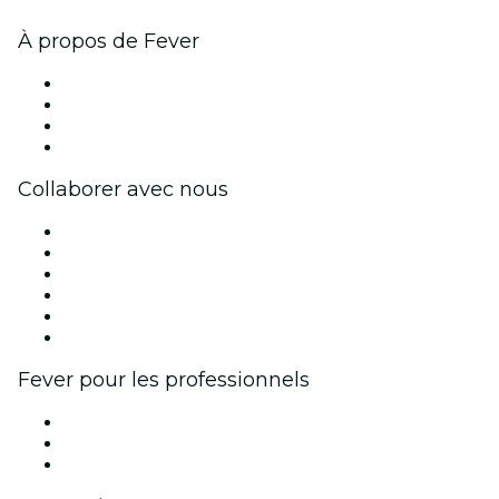
À propos de Fever
Presse
Travailler chez Fever
Cartes-cadeaux
Centre d'aide
Collaborer avec nous
Fever Zone
Publiez votre événement
Événements d'entreprise et avantages
Programme d'affiliation
Programme d'ambassadeurs et d'influenceurs
Partenariats avec des marques
Fever pour les professionnels
Événements privés et billets de groupe
Avantages pour les entreprises
Coupons et cartes cadeaux pour les entreprises