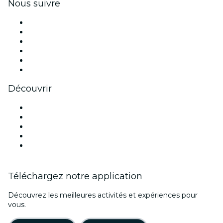
Nous suivre
Facebook
X (Twitter)
Instagram
TikTok
LinkedIn
Youtube
Découvrir
Lieux d'événements à Denver
Aujourd'hui
Demain
Cette semaine
Ce week-end
Téléchargez notre application
Découvrez les meilleures activités et expériences pour
vous.