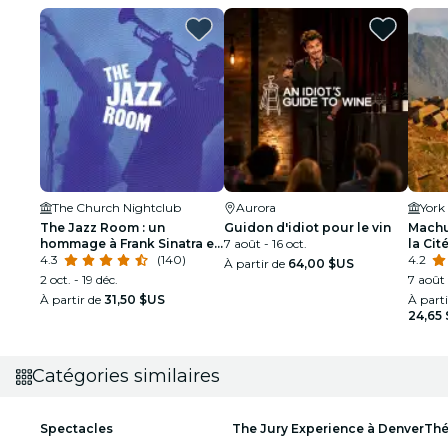
The Church Nightclub
Aurora
York 
The Jazz Room : un
Guidon d'idiot pour le vin
Machu
hommage à Frank Sinatra et
7 août - 16 oct.
la Cit
Louis Armstrong
4.3
(140)
4.2
À partir de
64,00 $US
2 oct. - 19 déc.
7 août
À partir de
31,50 $US
À part
24,65
Catégories similaires
Spectacles
The Jury Experience à Denver
Thé