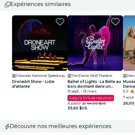
Expériences similaires
Colorado National Speedway
The Elaine Wolf Theatre
DroneArt Show - Liste
Ballet of Lights : La Belle au
Musée
d'attente
bois dormant dans un
Denver
spectacle étincelant
19 sept. - 13 mars
5.0
7 août 
Jusqu'à 10 % de réduction
À partir de
44,00 $US
26,00
39,60 $US
Découvre nos meilleures expériences