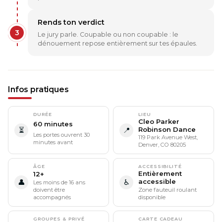
Rends ton verdict
3
Le jury parle. Coupable ou non coupable : le
dénouement repose entièrement sur tes épaules.
Infos pratiques
DURÉE
LIEU
Cleo Parker
60 minutes
Robinson Dance
⏳
📍
Les portes ouvrent 30
119 Park Avenue West,
minutes avant
Denver, CO 80205
ÂGE
ACCESSIBILITÉ
Entièrement
12+
accessible
👤
♿
Les moins de 16 ans
doivent être
Zone fauteuil roulant
accompagnés
disponible
GROUPES & PRIVÉ
CARTE CADEAU