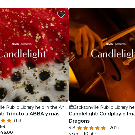
restaurantes
cine
Jacksonville Public Library held in the Ann & David Hicks Auditorium
ht: Tributo a ABBA y más
Candlelight: Coldplay e Im
(113)
Dragons
 feb
4.8
(202)
 46.00
5 sep - 10 abr