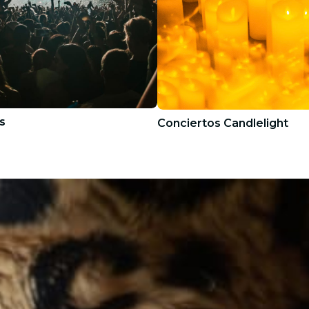
s
Conciertos Candlelight