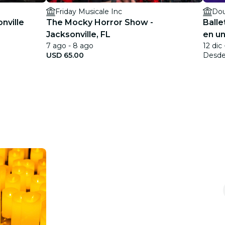
Friday Musicale Inc
Dou
nville
The Mocky Horror Show -
Balle
Jacksonville, FL
en u
7 ago - 8 ago
12 dic
USD 65.00
Desd