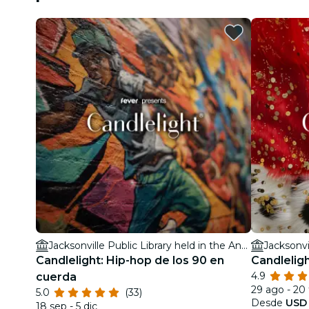
Jacksonville Public Library held in the Ann & David Hicks Auditorium
Candlelight: Hip-hop de los 90 en
Candlelig
4.9
cuerda
29 ago - 20
5.0
(33)
Desde
USD
18 sep - 5 dic