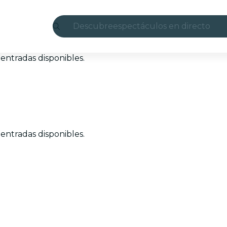
Descubre
espectáculos en directo
Madrid
entradas disponibles.
candlelight
Londres
experiencias y ciudades
entradas disponibles.
São Paulo
exposiciones
Seúl
recorridos por la ciudad
conciertos