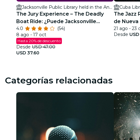
Jacksonville Public Library held in the Ann & David Hicks Auditorium
Cuba Lib
The Jury Experience – The Deadly
The Jazz 
Boat Ride: ¿Puede Jacksonville
de Nueva 
4.0
(54)
21 ago - 23 
entregar justicia?
Desde
USD 
8 ago - 17 oct
Hasta 20% de descuento
Desde
USD 47.00
USD 37.60
Categorías relacionadas