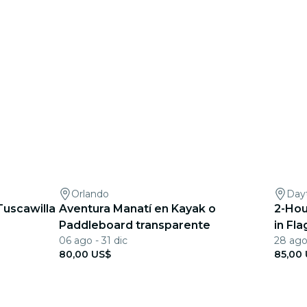
Orlando
Day
Tuscawilla
Aventura Manatí en Kayak o
2-Hou
Paddleboard transparente
in Fl
06 ago - 31 dic
28 ago
80,00 US$
85,00