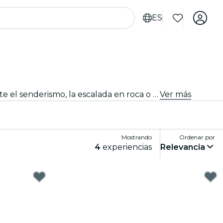
ES
Aumenta tu adrenalina con emocionantes deportes y actividades de aventura en Jacksonville. Ya sea que te guste el senderismo, la escalada en roca o los deportes extremos, aquí lo encontrarás.
Ver más
Mostrando
Ordenar por
4
experiencias
Relevancia