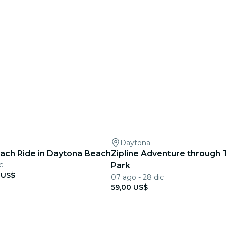
Daytona
ch Ride in Daytona Beach
Zipline Adventure through 
c
Park
 US$
07 ago - 28 dic
59,00 US$