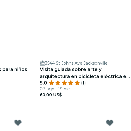
3544 St Johns Ave Jacksonville
s para niños
Visita guiada sobre arte y
arquitectura en bicicleta eléctrica en
5.0
(1)
Jacksonville
07 ago - 19 dic
60,00 US$