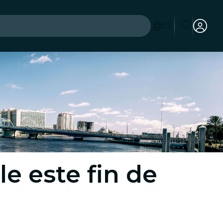
ES
es
e este fin de
ad