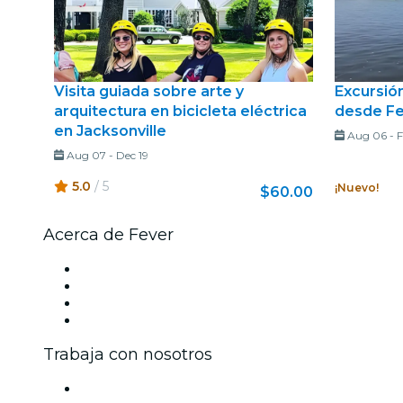
Visita guiada sobre arte y
Excursió
arquitectura en bicicleta eléctrica
desde Fe
en Jacksonville
Aug 06
-
F
Aug 07
-
Dec 19
5.0
/ 5
¡Nuevo!
$60.00
Acerca de Fever
Prensa
Únete al equipo
Tarjetas Regalo
Centro de asistencia
Trabaja con nosotros
Gestiona tu evento