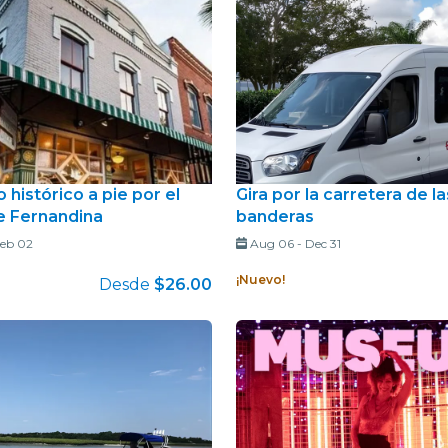
 histórico a pie por el
Gira por la carretera de l
e Fernandina
banderas
eb 02
Aug 06
-
Dec 31
¡Nuevo!
Desde
$26.00