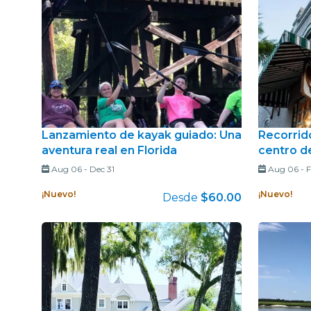
Lanzamiento de kayak guiado: Una
Recorrido
aventura real en Florida
centro d
Aug 06
-
Dec 31
Aug 06
-
F
¡Nuevo!
¡Nuevo!
Desde
$60.00