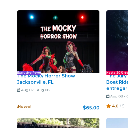
Exclusivo Fever
Hasta 20% de
The Mocky Horror Show -
The Jury
Jacksonville, FL
Boat Rid
entregar 
Aug 07
-
Aug 08
Aug 08
-
O
4.0
/ 5
¡Nuevo!
$65.00