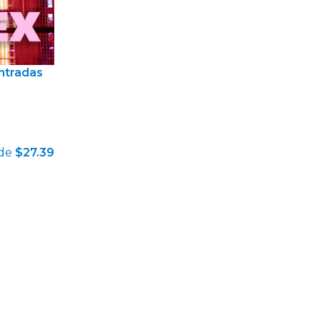
ntradas
de
$27.39