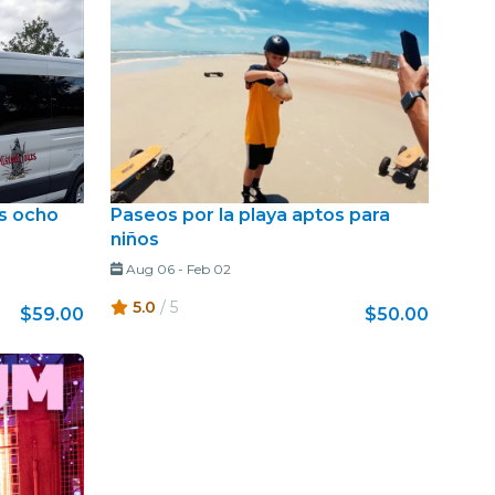
as ocho
Paseos por la playa aptos para
niños
Aug 06
-
Feb 02
5.0
/ 5
$59.00
$50.00