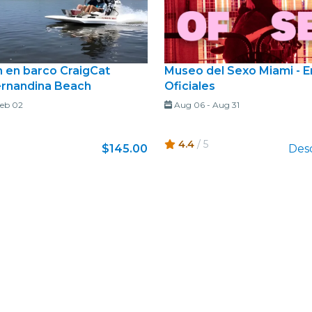
n en barco CraigCat
Museo del Sexo Miami - E
rnandina Beach
Oficiales
eb 02
Aug 06
-
Aug 31
4.4
/ 5
$145.00
Des