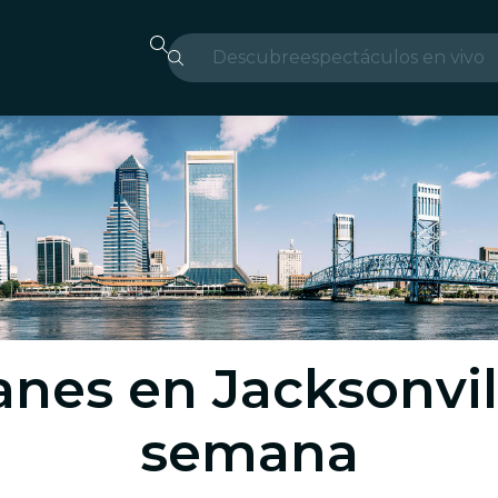
Descubre
espectáculos en vivo
Madrid
candlelight
Londres
experiencias y ciudad
São Paulo
exposiciones
anes en Jacksonvill
Seúl
semana
recorridos por la ciud
conciertos