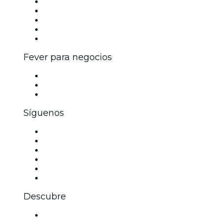
Publica tu evento
Eventos y beneficios para empresas
Programa de Afiliados
Programa de embajadores e influencers
Colaboraciones de marca
Fever para negocios
Eventos privados y boletos de grupo
Beneficios corporativos
Tarjetas y cupones de regalo corporativos
Síguenos
Facebook
X (Twitter)
Instagram
TikTok
LinkedIn
Youtube
Descubre
Locales y espacios de eventos en Jacksonville