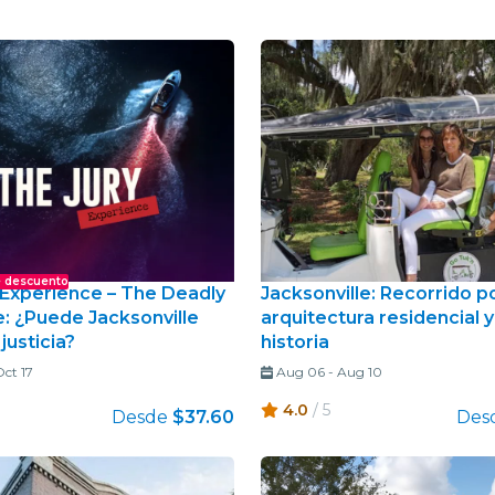
restaurantes
cine
 descuento
 Experience – The Deadly
Jacksonville: Recorrido po
e: ¿Puede Jacksonville
arquitectura residencial y
justicia?
historia
ct 17
Aug 06
-
Aug 10
4.0
/ 5
Desde
$37.60
Des