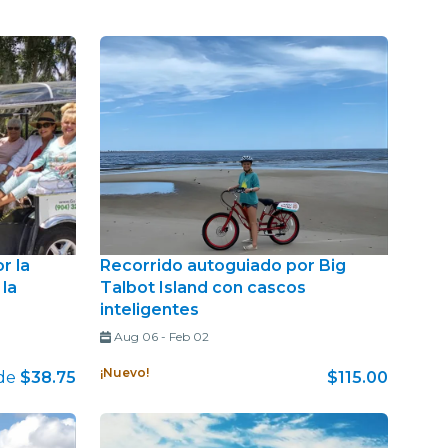
r la
Recorrido autoguiado por Big
 la
Talbot Island con cascos
inteligentes
Aug 06
-
Feb 02
¡Nuevo!
de
$38.75
$115.00