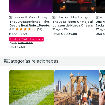
Jacksonville Public Library held in the Ann & David Hicks Auditorium
Cuba Libre Ultra Lounge
Frid
The Jury Experience – The
The Jazz Room: Un viaje al
Una N
Deadly Boat Ride: ¿Puede
corazón de Nueva Orleans
Jacks
Jacksonville entregar
4.0
(54)
21 ago - 23 oct
27 ago
justicia?
8 ago - 17 oct
Desde
USD 39.00
USD 5
Hasta 20% de descuento
Desde
USD 47.00
USD 37.60
Categorías relacionadas