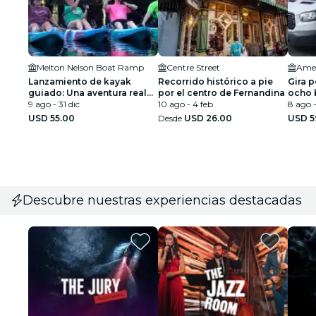
Melton Nelson Boat Ramp
Centre Street
Amel
Lanzamiento de kayak
Recorrido histórico a pie
Gira p
guiado: Una aventura real
por el centro de Fernandina
ocho 
en Florida
9 ago - 31 dic
10 ago - 4 feb
8 ago -
USD 55.00
Desde
USD 26.00
USD 5
Descubre nuestras experiencias destacadas