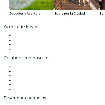
Deportes y Aventura
Tours por la Ciudad
Tur
Acerca de Fever
Prensa
Únete al equipo
Tarjetas Regalo
Centro de asistencia
Colabora con nosotros
Gestiona tu evento
Publica tu evento
Eventos y beneficios para empresas
Programa de Afiliados
Programa de embajadores e influencers
Colaboraciones de marca
Fever para negocios