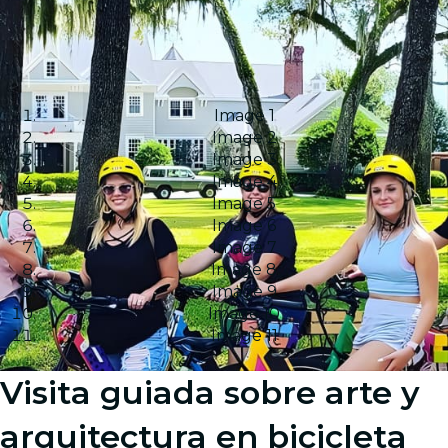
Image 1
Image 2
Image 3
Image 4
Image 5
Image 6
Image 7
Image 8
Image 9
Image 10
Image 11
Visita guiada sobre arte y
arquitectura en bicicleta