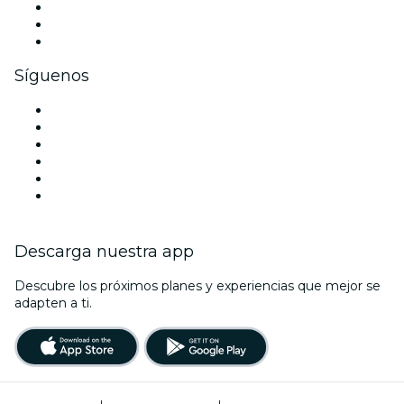
Eventos privados y entradas de grupo
Beneficios corporativos
Tarjetas y cupones de regalo corporativos
Síguenos
Facebook
X (Twitter)
Instagram
TikTok
LinkedIn
Youtube
Descarga nuestra app
Descubre los próximos planes y experiencias que mejor se
adapten a ti.
Términos de uso
|
Política de privacidad
|