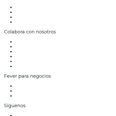
Prensa
Únete al equipo
Tarjetas Regalo
Centro de asistencia
Colabora con nosotros
Gestiona tu evento
Publica tu evento
Eventos y beneficios para empresas
Programa de Afiliados
Programa de embajadores e influencers
Colaboraciones de marca
Fever para negocios
Eventos privados y entradas de grupo
Beneficios corporativos
Tarjetas y cupones de regalo corporativos
Síguenos
Facebook