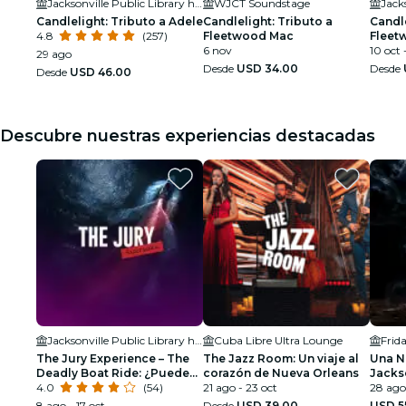
Jacksonville Public Library held in the Ann & David Hicks Auditorium
WJCT Soundstage
Candlelight: Tributo a Adele
Candlelight: Tributo a
Candle
4.8
(257)
Fleetwood Mac
Fleet
6 nov
10 oct 
29 ago
Desde
USD 34.00
Desde
Desde
USD 46.00
Descubre nuestras experiencias destacadas
Jacksonville Public Library held in the Ann & David Hicks Auditorium
Cuba Libre Ultra Lounge
Frid
The Jury Experience – The
The Jazz Room: Un viaje al
Una N
Deadly Boat Ride: ¿Puede
corazón de Nueva Orleans
Jacks
Jacksonville entregar
4.0
(54)
21 ago - 23 oct
28 ago
justicia?
8 ago - 17 oct
Desde
USD 39.00
USD 5