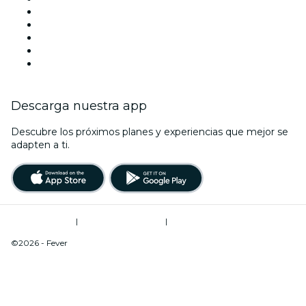
X (Twitter)
Instagram
TikTok
LinkedIn
Youtube
Descarga nuestra app
Descubre los próximos planes y experiencias que mejor se
adapten a ti.
Términos de uso
|
Política de privacidad
|
Do Not Sell My Personal Information / Cookies Management
©2026 - Fever