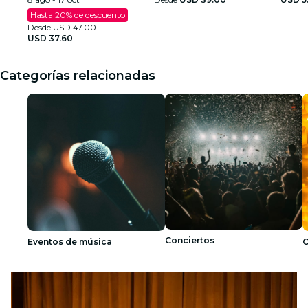
Hasta 20% de descuento
Desde
USD 47.00
USD 37.60
Categorías relacionadas
Conciertos
Eventos de música
C