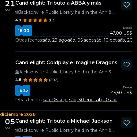
21
Candlelight: Tributo a ABBA y más
SÁB
Jacksonville Public Library held in the Ann & David Hicks Auditorium
4.9
(113)
Desde
16:00
47,00 US$
Otras fechas:
sáb, 29 ago
·
sáb, 05 sept
·
sáb, 10 oct
·
sáb, 20 f
Candlelight: Coldplay e Imagine Dragons
Jacksonville Public Library held in the Ann & David Hicks Auditorium
4.8
(202)
Desde
18:15
45,50 US$
Otras fechas:
sáb, 05 sept
·
sáb, 30 ene
·
sáb, 10 abr
diciembre 2026
05
Candlelight: Tributo a Michael Jackson
SÁB
Jacksonville Public Library held in the Ann & David Hicks Auditorium