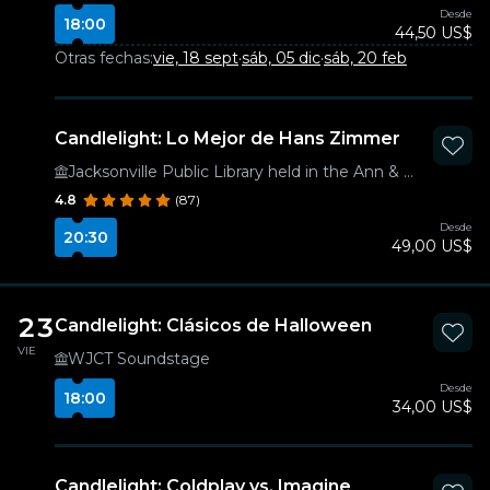
Desde
18:00
44,50 US$
Otras fechas:
vie, 18 sept
·
sáb, 05 dic
·
sáb, 20 feb
Candlelight: Lo Mejor de Hans Zimmer
Jacksonville Public Library held in the Ann & David Hicks Auditorium
4.8
(87)
Desde
20:30
49,00 US$
23
Candlelight: Clásicos de Halloween
VIE
WJCT Soundstage
Desde
18:00
34,00 US$
Candlelight: Coldplay vs. Imagine