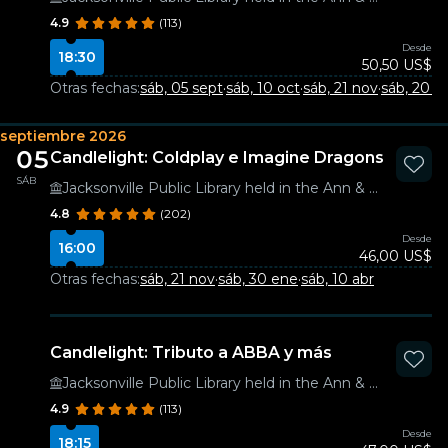
4.9
(113)
Desde
18:30
50,50 US$
Otras fechas:
sáb, 05 sept
·
sáb, 10 oct
·
sáb, 21 nov
·
sáb, 20 f
septiembre 2026
05
Candlelight: Coldplay e Imagine Dragons
SÁB
Jacksonville Public Library held in the Ann & David Hicks Auditorium
4.8
(202)
Desde
16:00
46,00 US$
Otras fechas:
sáb, 21 nov
·
sáb, 30 ene
·
sáb, 10 abr
Candlelight: Tributo a ABBA y más
Jacksonville Public Library held in the Ann & David Hicks Auditorium
4.9
(113)
Desde
18:15