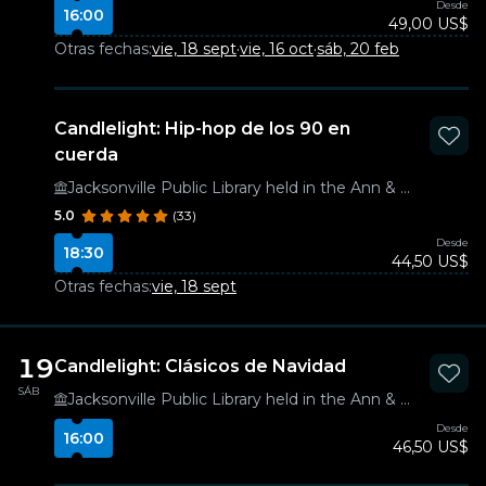
Desde
16:00
49,00 US$
Otras fechas:
vie, 18 sept
·
vie, 16 oct
·
sáb, 20 feb
Candlelight: Hip-hop de los 90 en
cuerda
Jacksonville Public Library held in the Ann & David Hicks Auditorium
5.0
(33)
Desde
18:30
44,50 US$
Otras fechas:
vie, 18 sept
19
Candlelight: Clásicos de Navidad
SÁB
Jacksonville Public Library held in the Ann & David Hicks Auditorium
Desde
16:00
46,50 US$