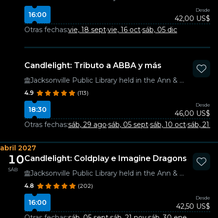
Desde
16:00
42,00 US$
Otras fechas:
vie, 18 sept
·
vie, 16 oct
·
sáb, 05 dic
Candlelight: Tributo a ABBA y más
Jacksonville Public Library held in the Ann & David Hicks Auditorium
4.9
(113)
Desde
18:30
46,00 US$
Otras fechas:
sáb, 29 ago
·
sáb, 05 sept
·
sáb, 10 oct
·
sáb, 21 n
abril 2027
10
Candlelight: Coldplay e Imagine Dragons
SÁB
Jacksonville Public Library held in the Ann & David Hicks Auditorium
4.8
(202)
Desde
16:00
42,50 US$
Otras fechas:
sáb, 05 sept
·
sáb, 21 nov
·
sáb, 30 ene