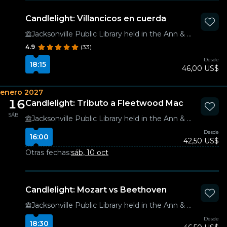
Candlelight: Villancicos en cuerda
Jacksonville Public Library held in the Ann & David Hicks Auditorium
4.9
(33)
Desde
18:15
46,00 US$
enero 2027
16
Candlelight: Tributo a Fleetwood Mac
SÁB
Jacksonville Public Library held in the Ann & David Hicks Auditorium
Desde
16:00
42,50 US$
Otras fechas:
sáb, 10 oct
Candlelight: Mozart vs Beethoven
Jacksonville Public Library held in the Ann & David Hicks Auditorium
Desde
18:30