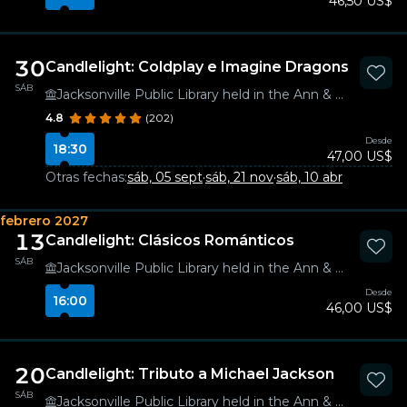
46,50 US$
30
Candlelight: Coldplay e Imagine Dragons
SÁB
Jacksonville Public Library held in the Ann & David Hicks Auditorium
4.8
(202)
Desde
18:30
47,00 US$
Otras fechas:
sáb, 05 sept
·
sáb, 21 nov
·
sáb, 10 abr
febrero 2027
13
Candlelight: Clásicos Románticos
SÁB
Jacksonville Public Library held in the Ann & David Hicks Auditorium
Desde
16:00
46,00 US$
20
Candlelight: Tributo a Michael Jackson
SÁB
Jacksonville Public Library held in the Ann & David Hicks Auditorium