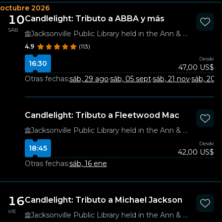
octubre 2026
10
Candlelight: Tributo a ABBA y más
SÁB
Jacksonville Public Library held in the Ann & David Hicks Auditorium
4.9
(113)
Desde
16:30
47,00 US$
Otras fechas:
sáb, 29 ago
·
sáb, 05 sept
·
sáb, 21 nov
·
sáb, 20 
Candlelight: Tributo a Fleetwood Mac
Jacksonville Public Library held in the Ann & David Hicks Auditorium
Desde
18:45
42,00 US$
Otras fechas:
sáb, 16 ene
16
Candlelight: Tributo a Michael Jackson
VIE
Jacksonville Public Library held in the Ann & David Hicks Auditorium