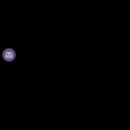
Acerca de Fever
Trabaja con nosotros
Prensa
Gestiona tu evento
Únete al equipo
Publica tu evento
Tarjetas Regalo
Eventos y beneficios para
empresas
Centro de asistencia
Programa de Afiliados
Programa de embajadores e