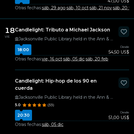
47,00 US$
Otras fechas:
sáb, 29 ago
·
sáb, 10 oct
·
sáb, 21 nov
·
sáb, 20 fe
18
Candlelight: Tributo a Michael Jackson
VIE
Jacksonville Public Library held in the Ann & David Hicks Auditorium
Desde
18:00
54,50 US$
Otras fechas:
vie, 16 oct
·
sáb, 05 dic
·
sáb, 20 feb
Candlelight: Hip-hop de los 90 en
cuerda
Jacksonville Public Library held in the Ann & David Hicks Auditorium
5.0
(33)
Desde
20:30
51,00 US$
Otras fechas:
sáb, 05 dic