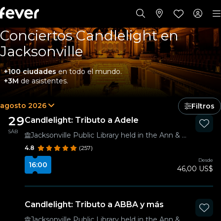
Conciertos Candlelight en
Jacksonville
+100 ciudades
en todo el mundo.
+3M
de asistentes.
agosto 2026
Filtros
29
Candlelight: Tributo a Adele
SÁB
Jacksonville Public Library held in the Ann & David Hicks Auditorium
4.8
(257)
Desde
16:00
46,00 US$
Candlelight: Tributo a ABBA y más
Jacksonville Public Library held in the Ann & David Hicks Auditorium