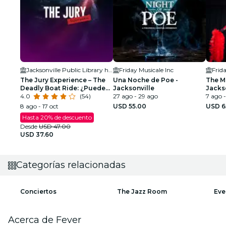
Jacksonville Public Library held in the Ann & David Hicks Auditorium
Friday Musicale Inc
Frid
The Jury Experience – The
Una Noche de Poe -
The M
Deadly Boat Ride: ¿Puede
Jacksonville
Jackso
Jacksonville entregar
4.0
(54)
27 ago - 29 ago
7 ago 
justicia?
8 ago - 17 oct
USD 55.00
USD 6
Hasta 20% de descuento
Desde
USD 47.00
USD 37.60
Categorías relacionadas
Conciertos
The Jazz Room
Eve
Acerca de Fever