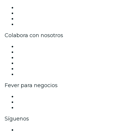
Prensa
Únete al equipo
Tarjetas Regalo
Centro de asistencia
Colabora con nosotros
Gestiona tu evento
Publica tu evento
Eventos y beneficios para empresas
Programa de Afiliados
Programa de embajadores e influencers
Colaboraciones de marca
Fever para negocios
Eventos privados y entradas de grupo
Beneficios corporativos
Tarjetas y cupones de regalo corporativos
Síguenos
Facebook