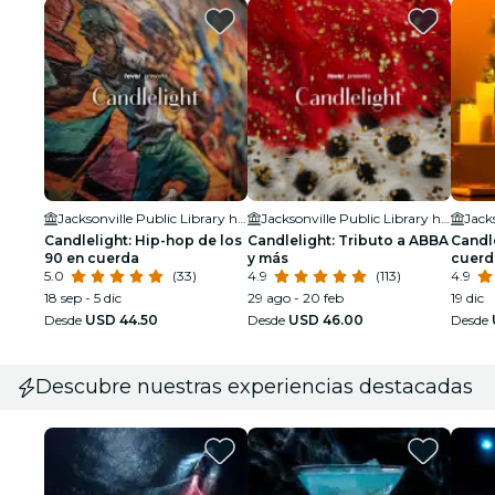
Jacksonville Public Library held in the Ann & David Hicks Auditorium
Jacksonville Public Library held in the Ann & David Hicks Auditorium
Candlelight: Hip-hop de los
Candlelight: Tributo a ABBA
Candle
90 en cuerda
y más
cuerd
5.0
(33)
4.9
(113)
4.9
18 sep - 5 dic
29 ago - 20 feb
19 dic
Desde
USD 44.50
Desde
USD 46.00
Desde
Descubre nuestras experiencias destacadas