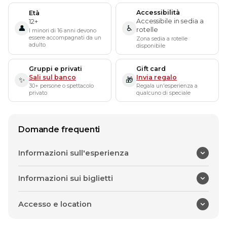
Accessibilità
Età
Accessibile in sedia a
12+
👤
♿
rotelle
I minori di 16 anni devono
essere accompagnati da un
Zona sedia a rotelle
adulto
disponibile
Gruppi e privati
Gift card
Sali sul banco
Invia regalo
✨
🎁
30+ persone o spettacolo
Regala un'esperienza a
privato
qualcuno di speciale
Domande frequenti
Informazioni sull'esperienza
Informazioni sui biglietti
Accesso e location