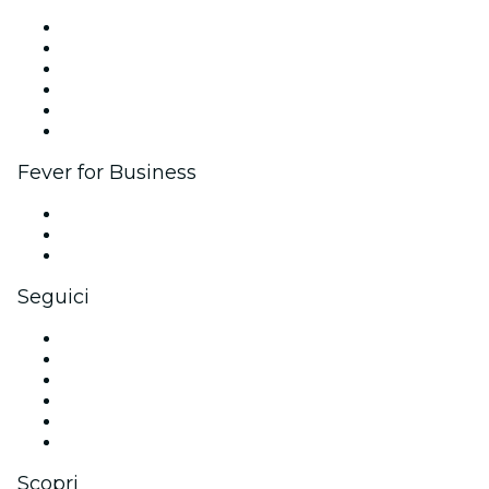
Gestisci il tuo evento
Pubblica il tuo evento
Eventi aziendali & benefit
Programma di affiliazione
Programma Ambassador e Influencer
Brand partnership
Fever for Business
Eventi privati e biglietti di gruppo
Benefit aziendali
Gift card e voucher aziendali
Seguici
Facebook
X (Twitter)
Instagram
TikTok
LinkedIn
Youtube
Scopri