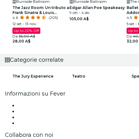
Burnside Ballroom
Burnside Ballroom
The 
The Jazz Room: Un tributo a
Edgar Allan Poe Speakeasy
Ballet
Frank Sinatra & Louis
9 ott - 4 dic
Addor
Armstrong
4.6
(205)
spetta
4.5
105,00 A$
12 set - 13 nov
5 set - 
Up to 20% Off
Up to
Da
35,00 A$
Da
40
28,00 A$
32,00
Categorie correlate
The Jury Experience
Teatro
Spe
Informazioni su Fever
Stampa
Unisciti al team
Carte regalo
Centro assistenza
Collabora con noi