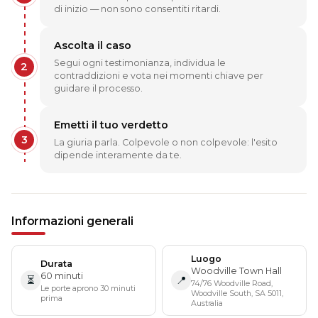
di inizio — non sono consentiti ritardi.
Ascolta il caso
Segui ogni testimonianza, individua le
2
contraddizioni e vota nei momenti chiave per
guidare il processo.
Emetti il tuo verdetto
3
La giuria parla. Colpevole o non colpevole: l'esito
dipende interamente da te.
Informazioni generali
Luogo
Durata
Woodville Town Hall
60 minuti
⏳
📍
74/76 Woodville Road,
Le porte aprono 30 minuti
Woodville South, SA 5011,
prima
Australia