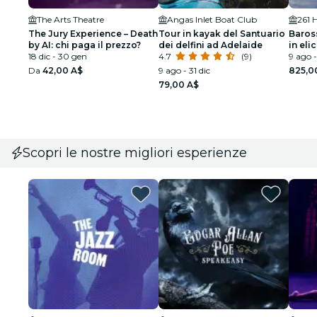
The Arts Theatre
Angas Inlet Boat Club
261 
The Jury Experience – Death
Tour in kayak del Santuario
Baross
by AI: chi paga il prezzo?
dei delfini ad Adelaide
in eli
18 dic - 30 gen
4.7
(9)
9 ago -
Da
42,00 A$
9 ago - 31 dic
825,0
79,00 A$
Scopri le nostre migliori esperienze