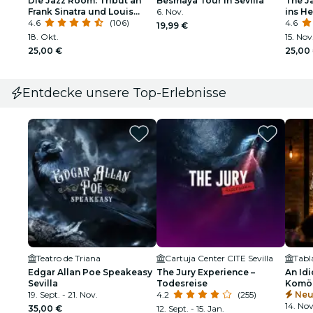
Die Jazz Room: Tribut an
Besmaya Tour in Sevilla
The J
Frank Sinatra und Louis
6. Nov.
ins H
Armstrong
4.6
(106)
4.6
19,99 €
18. Okt.
15. Nov
25,00 €
25,00
Entdecke unsere Top-Erlebnisse
Teatro de Triana
Cartuja Center CITE Sevilla
Edgar Allan Poe Speakeasy
The Jury Experience –
An Idi
Sevilla
Todesreise
Komöd
19. Sept. - 21. Nov.
4.2
(255)
Gläse
Neu
14. Nov
35,00 €
12. Sept. - 15. Jan.