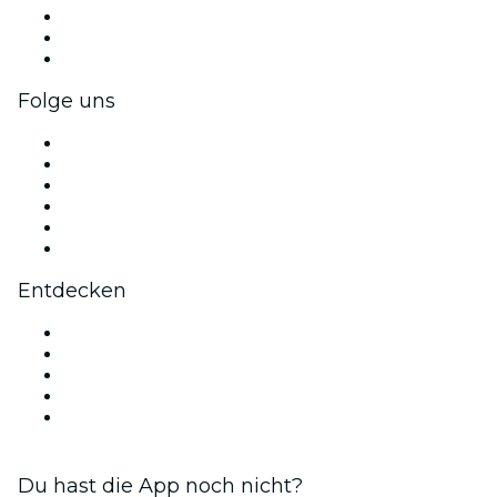
Privatveranstaltungen & Gruppentickets
Firmenvorteile
Firmengeschenkkarten und -gutscheine
Folge uns
Facebook
X (Twitter)
Instagram
TikTok
LinkedIn
YouTube
Entdecken
Veranstaltungsorte in Sevilla
Heute
Morgen
Diese Woche
Dieses Wochenende
Du hast die App noch nicht?