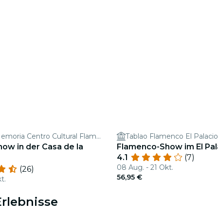
Casa de la Memoria Centro Cultural Flamenco
Tablao Flamenco El Palaci
ow in der Casa de la
Flamenco-Show im El Pal
4.1
(7)
08 Aug. - 21 Okt.
(26)
56,95 €
t.
Erlebnisse