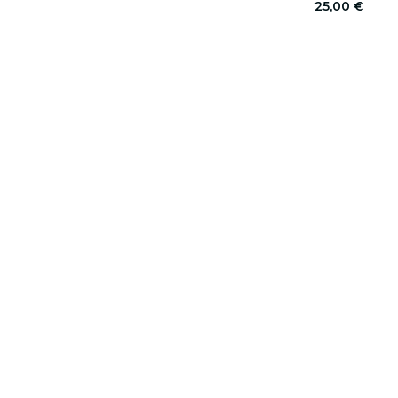
25,00 €
Über Fever
Partner werden
Presse
Fever Zone
P