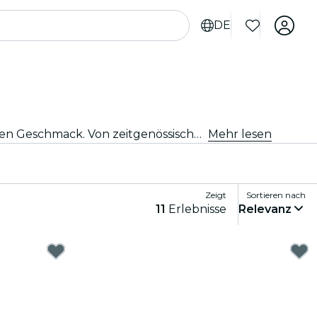
DE
Egal, ob Du tanzbegeistert bist oder einfach nach einem einzigartigen Abend suchst, Sevilla bietet etwas für jeden Geschmack. Von zeitgenössischem Tanz bis hin zu Ballett und allem, was dazwischen liegt, gibt es unzählige Ensembles und Produktionen, aus denen Du wählen kannst.
Mehr lesen
Zeigt
Sortieren nach
11
Erlebnisse
Relevanz