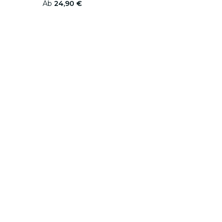
Ab
24,90 €
cken
tungsorte in
Du hast die App noch nicht?