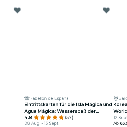
Pabellón de España
Bar
Eintrittskarten für die Isla Mágica und
Korea
Agua Mágica: Wasserspaß der
World
4.8
(57)
12 Sept
Extraklasse
Olímp
08 Aug. - 13 Sept.
Ab
65,