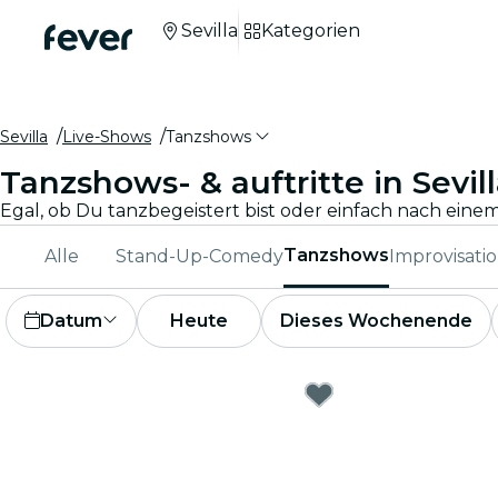
Sevilla
Kategorien
Sevilla
Live-Shows
Tanzshows
Tanzshows- & auftritte in Sevil
Tanzshows
Alle
Stand-Up-Comedy
Improvisati
Datum
Heute
Dieses Wochenende