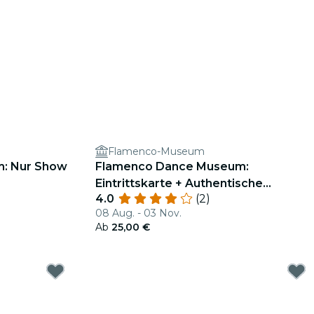
Flamenco-Museum
: Nur Show
Flamenco Dance Museum:
Eintrittskarte + Authentische
4.0
(2)
Flamenco-Show
08 Aug. - 03 Nov.
Ab
25,00 €