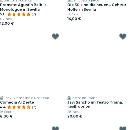
Bar Cuatrogatos
Bar Cuatrogatos
Promete: Agustín Balbi's
Die 30 sind die neuen... Geh zur
Monologue in Sevilla
Hölle! in Sevilla
5.0
(2)
14 Nov.
07 Nov.
14,00 €
12,00 €
Lady Drama Indie Rock Bar
Teatro de Triana
Comedia Al Dente
Javi Sancho im Teatro Triana,
4.4
(7)
Sevilla 2026
16 Sept.
28 Nov.
8,00 €
20,00 €