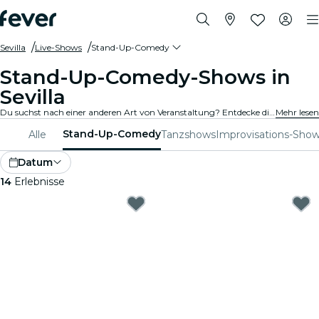
Sevilla
Live-Shows
Stand-Up-Comedy
Stand-Up-Comedy-Shows in
Sevilla
Du suchst nach einer anderen Art von Veranstaltung? Entdecke die besten Stand-Up-Comedy- und Open-Mic-Shows in Sevilla und wähle aus dem vielfältigen Programm, das Dich an verschiedenen Orten der Stadt erwartet.
Mehr lesen
Stand-Up-Comedy
Alle
Tanzshows
Improvisations-Sho
Datum
14
Erlebnisse