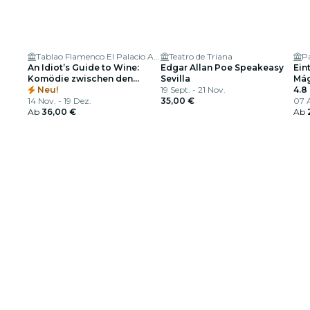
Tablao Flamenco El Palacio Andaluz - Sala Museo
Teatro de Triana
P
An Idiot’s Guide to Wine:
Edgar Allan Poe Speakeasy
Eint
Komödie zwischen den
Sevilla
Mág
Gläsern
Neu!
19 Sept. - 21 Nov.
Was
4.8
14 Nov. - 19 Dez.
35,00 €
07 A
Ab
36,00 €
Ab