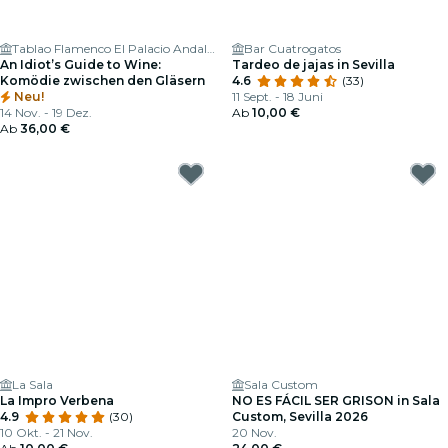
Tablao Flamenco El Palacio Andaluz - Sala Museo
Bar Cuatrogatos
An Idiot’s Guide to Wine:
Tardeo de jajas in Sevilla
Komödie zwischen den Gläsern
4.6
(33)
Neu!
11 Sept. - 18 Juni
14 Nov. - 19 Dez.
Ab
10,00 €
Ab
36,00 €
La Sala
Sala Custom
La Impro Verbena
NO ES FÁCIL SER GRISON in Sala
4.9
(30)
Custom, Sevilla 2026
10 Okt. - 21 Nov.
20 Nov.