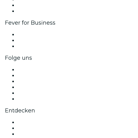
Botschafter & Influencer-Programm
Markenpartnerschaften
Fever for Business
Privatveranstaltungen & Gruppentickets
Firmenvorteile
Firmengeschenkkarten und -gutscheine
Folge uns
Facebook
X (Twitter)
Instagram
TikTok
LinkedIn
YouTube
Entdecken
Veranstaltungsorte in Sevilla
Heute
Morgen