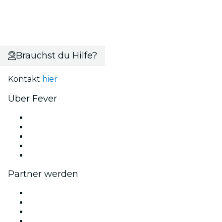
Brauchst du Hilfe?
Kontakt
hier
Über Fever
Presse
Wir stellen ein!
Fever Exzellenzstipendien
Geschenkgutscheine
Hilfe-Center
Partner werden
Fever Zone
Veröffentliche dein Event
Firmenevents & -vorteile
Affiliate-Programm