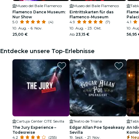
Museo del Baile Flamenco
Museo del Baile Flamenco
Flamenco Dance Museum:
Eintrittskarten für das
Flame
Nur Show
Flamenco-Museum
Palac
5.0
(4)
4.9
(7)
4.1
10. Aug. - 6. Nov.
10. Aug. - 23. Okt.
10. Aug
25,00 €
Ab
23,15 €
56,95 
Entdecke unsere Top-Erlebnisse
Cartuja Center CITE Sevilla
Teatro de Triana
The Jury Experience –
Edgar Allan Poe Speakeasy
An Idi
Todesreise
Sevilla
Komöd
4.2
(255)
19. Sept. - 21. Nov.
Gläse
Neu