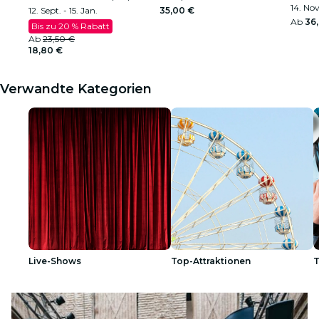
14. Nov
12. Sept. - 15. Jan.
35,00 €
Ab
36
Bis zu 20 % Rabatt
Ab
23,50 €
18,80 €
Verwandte Kategorien
Live-Shows
Top-Attraktionen
T