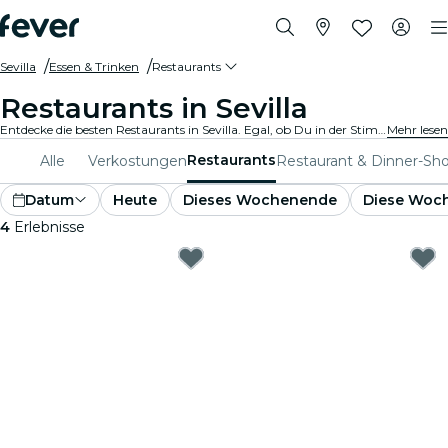
Sevilla
Essen & Trinken
Restaurants
Restaurants in Sevilla
Entdecke die besten Restaurants in Sevilla. Egal, ob Du in der Stimmung für feines oder legeres Essen bist, wir haben für jeden Gaumen das perfekte Angebot.
Mehr lesen
Restaurants
Alle
Verkostungen
Restaurant & Dinner-Sh
Datum
Heute
Dieses Wochenende
Diese Woc
4
Erlebnisse