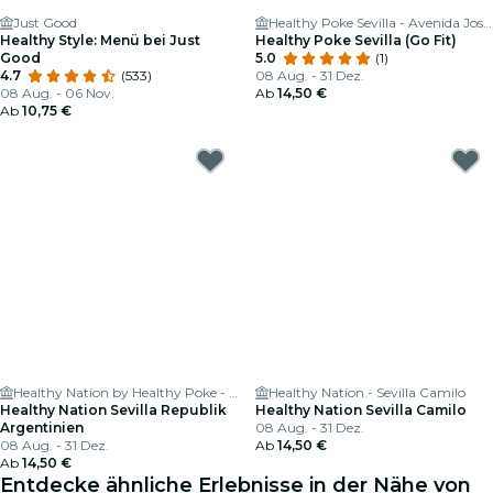
Just Good
Healthy Poke Sevilla - Avenida José Laguillo
Healthy Style: Menü bei Just
Healthy Poke Sevilla (Go Fit)
Good
5.0
(1)
4.7
(533)
08 Aug. - 31 Dez.
08 Aug. - 06 Nov.
Ab
14,50 €
Ab
10,75 €
Healthy Nation by Healthy Poke - Av. de la República Argentina
Healthy Nation - Sevilla Camilo
Healthy Nation Sevilla Republik
Healthy Nation Sevilla Camilo
Argentinien
08 Aug. - 31 Dez.
08 Aug. - 31 Dez.
Ab
14,50 €
Ab
14,50 €
Entdecke ähnliche Erlebnisse in der Nähe von