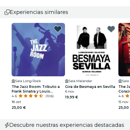
Experiencias similares
Sala Long Rock
Sala Malandar
Sala
The Jazz Room: Tributo a
Gira de Besmaya en Sevilla
The J
Frank Sinatra y Louis
6 nov
Coraz
Armstrong
4.6
(106)
4.6
19,99 €
18 oct
15 nov 
25,00 €
25,00
Descubre nuestras experiencias destacadas