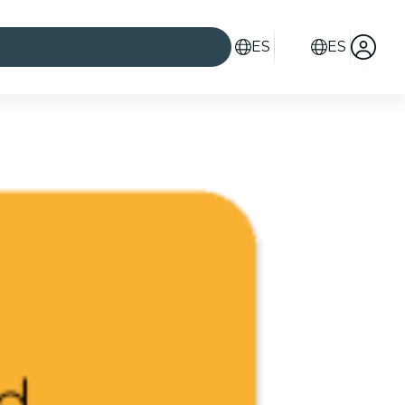
ES
ES