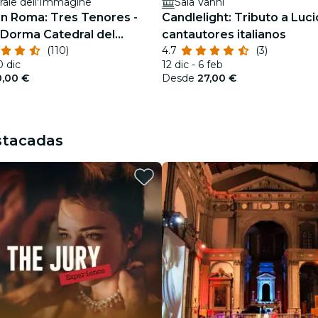
rale dell'Immagine
Sala Vanni
n Roma: Tres Tenores -
Candlelight: Tributo a Luci
Dorma Catedral del
cantautores italianos
(110)
4.7
(3)
0 dic
12 dic - 6 feb
0,00 €
Desde
27,00 €
stacadas