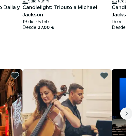
Sala Vanni
Teatro Ni
o Dalla y
Candlelight: Tributo a Michael
Candlelig
Jackson
Jackson
19 dic - 6 feb
16 oct
Desde
27,00 €
Desde
25,