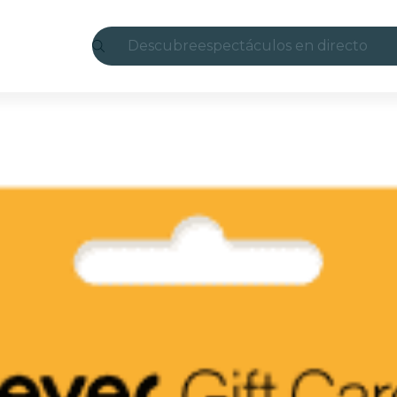
Descubre
espectáculos en directo
Madrid
candlelight
Londres
experiencias y ciudades
São Paulo
exposiciones
Seúl
recorridos por la ciudad
conciertos