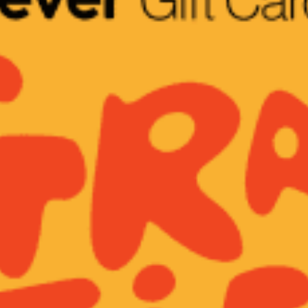
restaurantes
cine