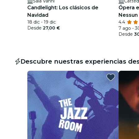
Sala Vanni
Catted
Candlelight: Los clásicos de
Ópera e
Navidad
Nessun 
18 dic - 19 dic
4.4
Imagen
Desde
27,00 €
7 ago - 3
Desde
3
Descubre nuestras experiencias de