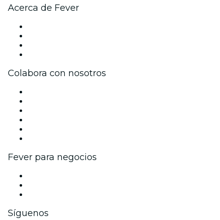
Acerca de Fever
Prensa
Únete al equipo
Tarjetas Regalo
Centro de asistencia
Colabora con nosotros
Gestiona tu evento
Publica tu evento
Eventos y beneficios para empresas
Programa de Afiliados
Programa de embajadores e influencers
Colaboraciones de marca
Fever para negocios
Eventos privados y entradas de grupo
Beneficios corporativos
Tarjetas y cupones de regalo corporativos
Síguenos