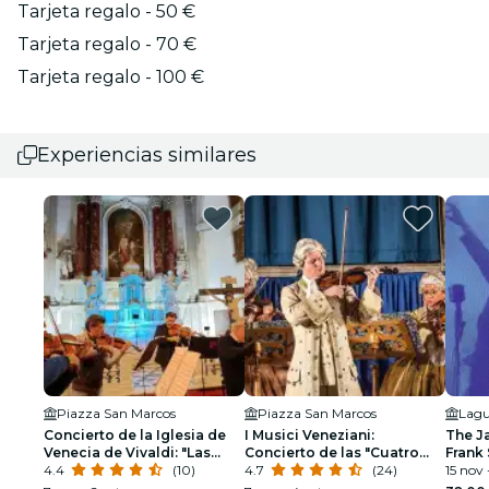
Tarjeta regalo - 50 €
Tarjeta regalo - 70 €
Tarjeta regalo - 100 €
Experiencias similares
Piazza San Marcos
Piazza San Marcos
Lagu
Concierto de la Iglesia de
I Musici Veneziani:
The J
Venecia de Vivaldi: "Las
Concierto de las "Cuatro
Frank 
Cuatro Estaciones" de
4.4
(10)
Estaciones" de Vivaldi
4.7
(24)
Armst
15 nov 
Vivaldi