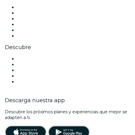
Facebook
X (Twitter)
Instagram
TikTok
LinkedIn
Youtube
Descubre
Locales y espacios de eventos en Venecia
Hoy
Mañana
Esta semana
Este fin de semana
Descarga nuestra app
Descubre los próximos planes y experiencias que mejor se
adapten a ti.