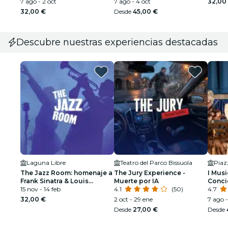
7 ago - 2 oct
7 ago - 4 oct
32,00
32,00 €
Desde
45,00 €
Descubre nuestras experiencias destacadas
Laguna Libre
Teatro del Parco Bissuola
Piaz
The Jazz Room: homenaje a
The Jury Experience -
I Musi
Frank Sinatra & Louis
Muerte por IA
Concie
Armstrong
15 nov - 14 feb
4.1
(50)
Estaci
4.7
32,00 €
2 oct - 29 ene
7 ago -
Desde
27,00 €
Desde