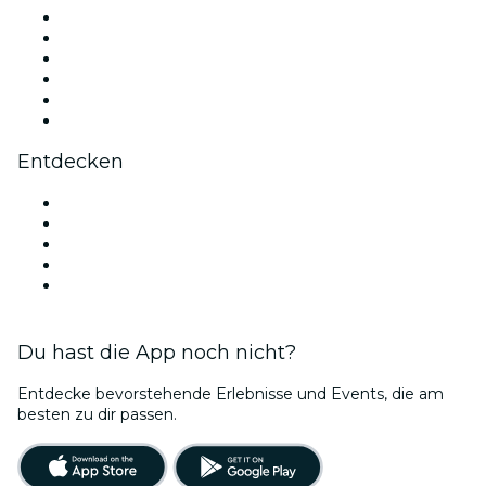
Facebook
X (Twitter)
Instagram
TikTok
LinkedIn
YouTube
Entdecken
Veranstaltungsorte in Bordeaux
Heute
Morgen
Diese Woche
Dieses Wochenende
Du hast die App noch nicht?
Entdecke bevorstehende Erlebnisse und Events, die am
besten zu dir passen.