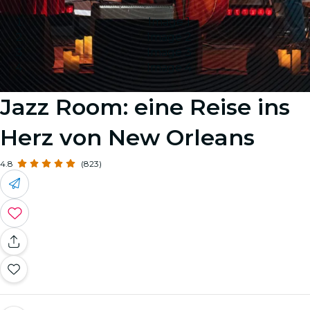
Image 1
Image 2
Image 3
Image 4
Jazz Room: eine Reise ins
Herz von New Orleans
4.8
(823)