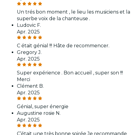
Un trés bon moment , le lieu les musiciens et la
superbe voix de la chanteuse .
Ludovic F.
Apr. 2025
C était génial !!! Hâte de recommencer.
Gregory J.
Apr. 2025
Super expérience . Bon accueil , super son !!!
Merci
Clément B.
Apr. 2025
Génial, super énergie
Augustine rosie N.
Apr. 2025
C’était une très bonne soirée Je recommande