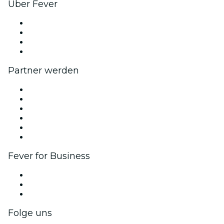
Über Fever
Presse
Wir stellen ein!
Geschenkgutscheine
Hilfe-Center
Partner werden
Fever Zone
Veröffentliche dein Event
Firmenevents & -vorteile
Affiliate-Programm
Botschafter & Influencer-Programm
Markenpartnerschaften
Fever for Business
Privatveranstaltungen & Gruppentickets
Firmenvorteile
Firmengeschenkkarten und -gutscheine
Folge uns