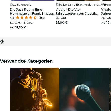
La Faïencerie
Église Saint-Étienne-de-la-Cité de Périgueux
Berg
Die Jazz Room: Eine
Vivaldi: Die Vier
Vivald
Hommage an Frank Sinatra
Jahreszeiten vom Classik
Jahre
und Louis Armstrong
4.6
(186)
Ensemble
13. Aug.
Ensem
14. Au
10. Okt. - 5. Dez.
25,00 €
Ab
10
Ab
21,50 €
Verwandte Kategorien