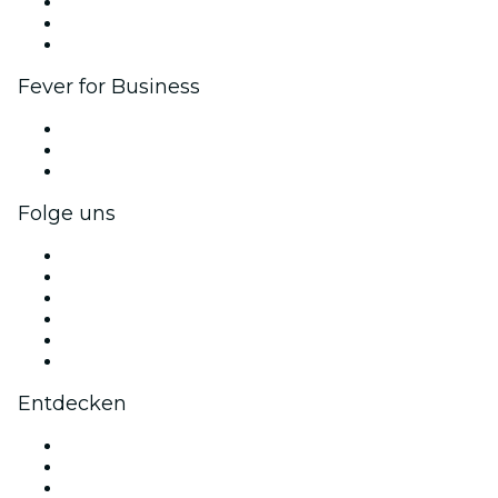
Affiliate-Programm
Botschafter & Influencer-Programm
Markenpartnerschaften
Fever for Business
Privatveranstaltungen & Gruppentickets
Firmenvorteile
Firmengeschenkkarten und -gutscheine
Folge uns
Facebook
X (Twitter)
Instagram
TikTok
LinkedIn
YouTube
Entdecken
Veranstaltungsorte in Barcelona
Heute
Morgen