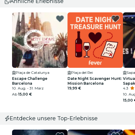
Ähnliche Erlebnisse
Plaça de Catalunya
Plaça del Rei
Sapa
Escape Challenge
Date Night Scavenger Hunt:
Virtua
Barcelona
Mission Barcelona
Sapak
10. Aug. - 31. März
19,99 €
4.3
Ab
15,00 €
10. Aug
15,00 
Entdecke unsere Top-Erlebnisse