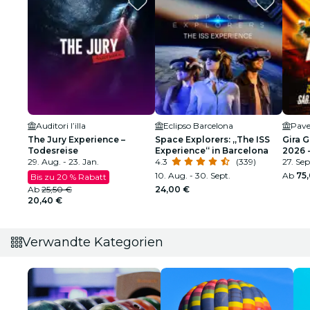
Auditori l’illa
Eclipso Barcelona
Pave
The Jury Experience –
Space Explorers: „The ISS
Gira 
Todesreise
Experience“ in Barcelona
2026 
29. Aug. - 23. Jan.
4.3
(339)
FEIER
27. Sep
10. Aug. - 30. Sept.
Ab
75
Bis zu 20 % Rabatt
Ab
25,50 €
24,00 €
20,40 €
Verwandte Kategorien