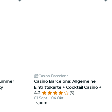
Casino Barcelona
 Summer
Casino Barcelona: Allgemeine
ty
Eintrittskarte + Cocktail Casino +
4.2
(5)
Merchandising
01 Sept. - 04 Okt.
13,00 €