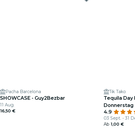
Pacha Barcelona
Tik Tako
SHOWCASE - Guy2Bezbar
Tequila Day 
11 Aug.
Donnerstag 
16,50 €
4.9
03 Sept. - 31 D
Ab
1,00 €