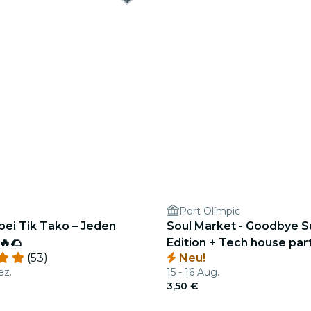
Port Olímpic
bei Tik Tako – Jeden
Soul Market - Goodbye
🔥🌮
Edition + Tech house par
(53)
Neu!
ez.
15 - 16 Aug.
3,50 €