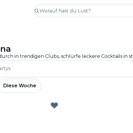
ona
artys
Diese Woche