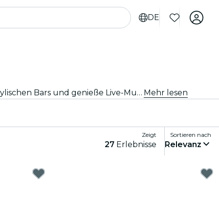
DE
Erlebe die besten Partys in Barcelona! Tanze die Nacht durch in trendigen Clubs, schlürfe leckere Cocktails in stylischen Bars und genieße Live-Musik in angesagten Lokalen. Perfekt für Nachtschwärmer und Partymäuse, die unvergessliche Nächte erleben wollen.
Mehr lesen
Zeigt
Sortieren nach
27
Erlebnisse
Relevanz