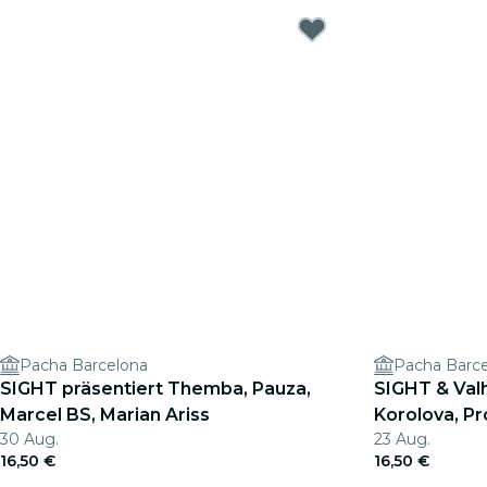
Pacha Barcelona
Pacha Barc
SIGHT präsentiert Themba, Pauza,
SIGHT & Valh
Marcel BS, Marian Ariss
Korolova, Pr
30 Aug.
23 Aug.
Rivellino
16,50 €
16,50 €