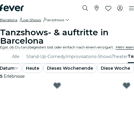
Barcelona
Live-Shows
Tanzshows
Tanzshows- & auftritte in
Barcelona
Egal, ob Du tanzbegeistert bist oder einfach nach einem einzigartigen Abend suchst, Barcelona bietet etwas für jeden Geschmack. Von zeitgenössischem Tanz bis hin zu Ballett und allem, was dazwischen liegt, gibt es unzählige Ensembles und Produktionen, aus denen Du wählen kannst.
Mehr lesen
Ta
Alle
Stand-Up-Comedy
Improvisations-Shows
Theater
Datum
Heute
Dieses Wochenende
Diese Woche
5
Erlebnisse