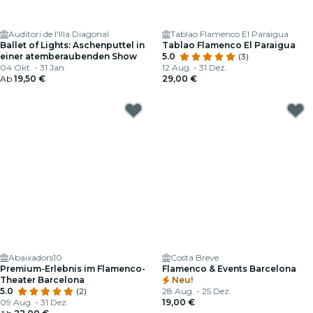
Auditori de l'Illa Diagonal
Tablao Flamenco El Paraigua
Ballet of Lights: Aschenputtel in
Tablao Flamenco El Paraigua
einer atemberaubenden Show
5.0
(3)
04 Okt. - 31 Jan.
12 Aug. - 31 Dez.
Ab
19,50 €
29,00 €
Abaixadors10
Costa Breve
Premium-Erlebnis im Flamenco-
Flamenco & Events Barcelona
Theater Barcelona
Neu!
5.0
(2)
28 Aug. - 25 Dez.
09 Aug. - 31 Dez.
19,00 €