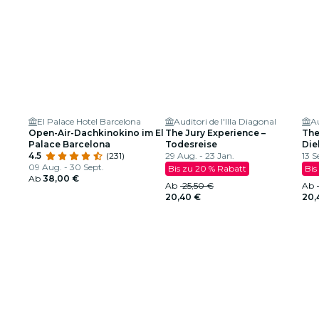
El Palace Hotel Barcelona
Auditori de l'Illa Diagonal
Au
Open-Air-Dachkinokino im El
The Jury Experience –
The
Palace Barcelona
Todesreise
Die
4.5
(231)
29 Aug. - 23 Jan.
US-
13 S
09 Aug. - 30 Sept.
Bis zu 20 % Rabatt
Bis
Ab
38,00 €
Ab
25,50 €
Ab
20,40 €
20,