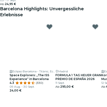
03 - 17 Sept.
Ab
24,95 €
Barcelona Highlights: Unvergessliche
Erlebnisse
Eclipso Barcelona - Titànic, Ecos del Passat
Madrid
E
Space Explorers: „The ISS
FORMULA 1 TAG HEUER GRAN
Kor
Experience“ in Barcelona
PREMIO DE ESPAÑA 2026
Mus
4.3
(330)
11 Sept.
Bar
12 S
09 Aug. - 30 Sept.
Ab
295,00 €
Olí
Ab
24,00 €