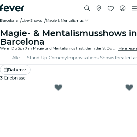
Barcelona
Live-Shows
Magie & Mentalismus
Magie- & Mentalismusshows in
Barcelona
Wenn Du Spaß an Magie und Mentalismus hast, dann darfst Du Dir nicht die atemberaubendsten Shows in Barcelona entgehen lassen. Genieße einen zauberhaften Abend in bester Gesellschaft!
Mehr lesen
Alle
Stand-Up-Comedy
Improvisations-Shows
Theater
Ta
Datum
3
Erlebnisse