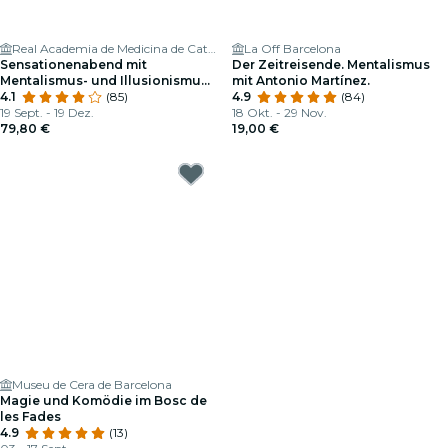
Real Academia de Medicina de Cataluña
La Off Barcelona
Sensationenabend mit
Der Zeitreisende. Mentalismus
Mentalismus- und Illusionismus-
mit Antonio Martínez.
Show
4.1
(85)
4.9
(84)
19 Sept. - 19 Dez.
18 Okt. - 29 Nov.
79,80 €
19,00 €
Museu de Cera de Barcelona
Magie und Komödie im Bosc de
les Fades
4.9
(13)