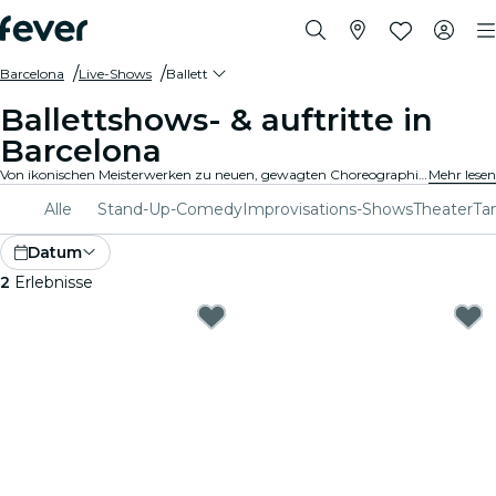
Barcelona
Live-Shows
Ballett
Ballettshows- & auftritte in
Barcelona
Von ikonischen Meisterwerken zu neuen, gewagten Choreographien, Barcelona bietet ein breites Programm an Balletshows, die alle Altersgruppen begeistern. Lass Dich von den atemberaubenden Bewegungen, den umwerfenden Kostümen und den gefühlvollen Erzählungen, die diese exquisite Kunstform ausmachen, mitreißen..
Mehr lesen
Alle
Stand-Up-Comedy
Improvisations-Shows
Theater
Ta
Datum
2
Erlebnisse