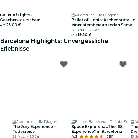
Ballet of Lights -
Auditori de l'Illa Diagonal
Geschenkgutschein
Ballet of Lights: Aschenputtel in
Ab
25,00 €
einer atemberaubenden Show
04 Okt. - 31 Jan.
Ab
19,50 €
Barcelona Highlights: Unvergessliche
Erlebnisse
Auditori de l'Illa Diagonal
Eclipso Barcelona - Titànic, Ecos del Passat
Au
The Jury Experience –
Space Explorers: „The ISS
The
Todesreise
Experience“ in Barcelona
Die
29 Aug. - 23 Jan.
4.3
(319)
US-
13 S