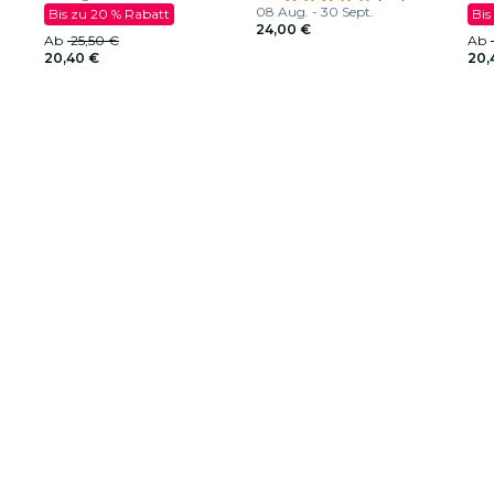
08 Aug. - 30 Sept.
Bis zu 20 % Rabatt
Bis
24,00 €
Ab
25,50 €
Ab
20,40 €
20,