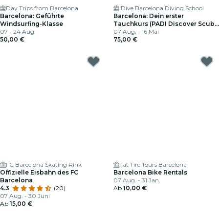
Day Trips from Barcelona
iDive Barcelona Diving School
Barcelona: Geführte
Barcelona: Dein erster
Windsurfing-Klasse
Tauchkurs (PADI Discover Scuba
07 - 24 Aug.
Diving)
07 Aug. - 16 Mai
50,00 €
75,00 €
FC Barcelona Skating Rink
Fat Tire Tours Barcelona
Offizielle Eisbahn des FC
Barcelona Bike Rentals
Barcelona
07 Aug. - 31 Jan.
4.3
(20)
Ab
10,00 €
07 Aug. - 30 Juni
Ab
15,00 €