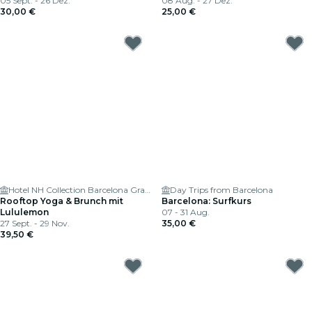
05 Sept. - 26 Dez.
08 Aug. - 27 Dez.
30,00 €
25,00 €
Hotel NH Collection Barcelona Gran Hotel Calderón
Day Trips from Barcelona
Rooftop Yoga & Brunch mit
Barcelona: Surfkurs
Lululemon
07 - 31 Aug.
27 Sept. - 29 Nov.
35,00 €
39,50 €