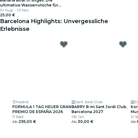
Banana Boat in Sitges: Die
ultimative Wasserrutsche für
Gruppen
10 Aug. - 01 Nov.
25,00 €
Barcelona Highlights: Unvergessliche
Erlebnisse
Madrid
Sant Jordi Club
E
FORMULA 1 TAG HEUER GRAN
BARRY B im Sant Jordi Club,
Kor
PREMIO DE ESPAÑA 2026
Barcelona 2027
Mus
11 Sept.
08 Jan.
Bar
12 S
Ab
295,00 €
Ab
30,00 €
Olí
Ab