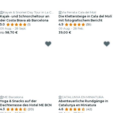
Kayak & Snorkel Day Tour in La Costa Brava - Meeting Point
Via Ferrata Cala del Molí
Kajak- und Schnorcheltour an
Die Klettersteige in Cala del Molí
der Costa Brava ab Barcelona
mit fotografischem Bericht
5.0
(1)
4.9
(59)
09 Aug. - 28 Sept.
09 Aug. - 28 Feb.
Ab
98,70 €
39,00 €
ME Barcelona
CATALUNYA EN MINIATURA
Yoga & Snacks auf der
Abenteuerliche Rundgänge in
Dachterrasse des Hotel ME BCN
Catalunya en Miniatura
4.3
(20)
4.6
(42)