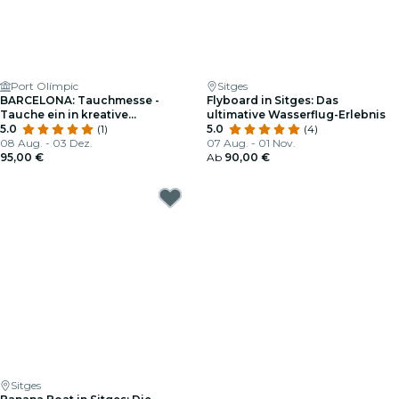
Port Olímpic
Sitges
BARCELONA: Tauchmesse -
Flyboard in Sitges: Das
Tauche ein in kreative
ultimative Wasserflug-Erlebnis
Unterwassererlebnisse (2h)
5.0
(1)
5.0
(4)
08 Aug. - 03 Dez.
07 Aug. - 01 Nov.
95,00 €
Ab
90,00 €
Sitges