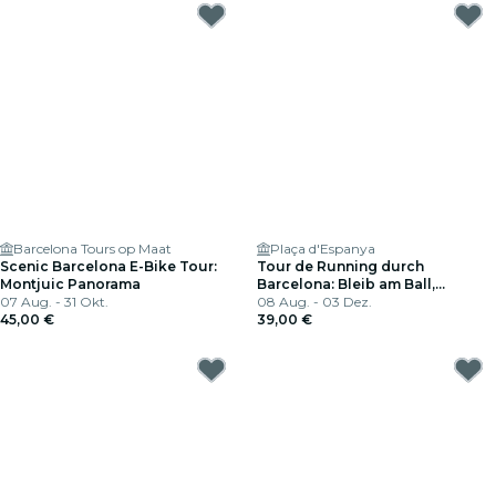
Barcelona Tours op Maat
Plaça d'Espanya
Scenic Barcelona E-Bike Tour:
Tour de Running durch
Montjuic Panorama
Barcelona: Bleib am Ball,
07 Aug. - 31 Okt.
erkunde weiterhin die Stadt
08 Aug. - 03 Dez.
45,00 €
39,00 €