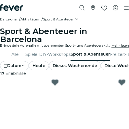
Barcelona
Aktivitäten
Sport & Abenteuer
Sport & Abenteuer in
Barcelona
Bringe dein Adrenalin mit spannenden Sport- und Abenteueraktivitäten in Barcelona auf Touren. Ob du nun wandern, klettern oder Extremsportarten betreiben möchtest, bei uns findest du alles.
Mehr lesen
Sport & Abenteuer
Alle
Spiele
DIY-Workshops
Freizeit-
Datum
Heute
Dieses Wochenende
Diese Woc
17
Erlebnisse