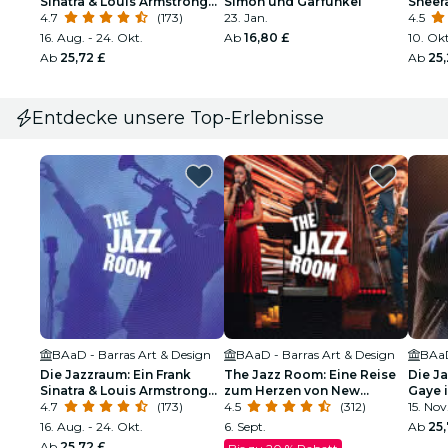
Sinatra & Louis Armstrong
Simon und Garfunkel
Sheer
Tribut
4.7
(173)
23. Jan.
4.5
16. Aug. - 24. Okt.
Ab
16,80 £
10. Okt
Ab
25,72 £
Ab
25,
Entdecke unsere Top-Erlebnisse
BAaD - Barras Art & Design
BAaD - Barras Art & Design
BAaD
Die Jazzraum: Ein Frank
The Jazz Room: Eine Reise
Die J
Sinatra & Louis Armstrong
zum Herzen von New
Gaye i
Tribut
4.7
(173)
Orleans
4.5
(312)
Soul
15. Nov.
16. Aug. - 24. Okt.
6. Sept.
Ab
25,
Ab
25,72 £