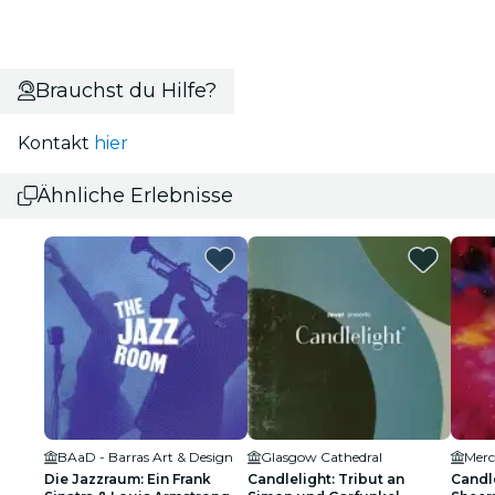
Brauchst du Hilfe?
Kontakt
hier
Ähnliche Erlebnisse
BAaD - Barras Art & Design
Glasgow Cathedral
Merc
Die Jazzraum: Ein Frank
Candlelight: Tribut an
Candle