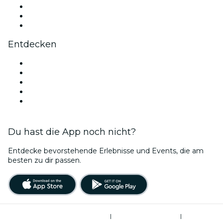
TikTok
LinkedIn
YouTube
Entdecken
Veranstaltungsorte in Glasgow
Heute
Morgen
Diese Woche
Dieses Wochenende
Du hast die App noch nicht?
Entdecke bevorstehende Erlebnisse und Events, die am
besten zu dir passen.
Allgemeine Geschäftsbedingungen
|
Datenschutzerklärung
|