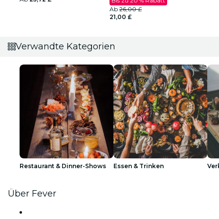
Bis zu 20 % Rabatt
Ab
26,00 £
21,00 £
Verwandte Kategorien
Restaurant & Dinner-Shows
Essen & Trinken
Ver
Über Fever
Presse