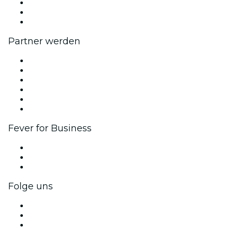
Wir stellen ein!
Geschenkgutscheine
Hilfe-Center
Partner werden
Fever Zone
Veröffentliche dein Event
Firmenevents & -vorteile
Affiliate-Programm
Botschafter & Influencer-Programm
Markenpartnerschaften
Fever for Business
Privatveranstaltungen & Gruppentickets
Firmenvorteile
Firmengeschenkkarten und -gutscheine
Folge uns
Facebook
X (Twitter)
Instagram