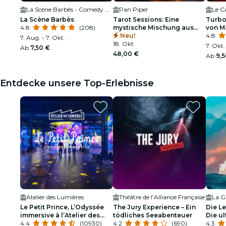
La Scène Barbès - Comedy Club Paris
Pan Piper
Le C
La Scène Barbès
Tarot Sessions: Eine
Turbo
4.8
(208)
mystische Mischung aus
von M
Karten und Cocktails
Neu!
Canca
4.8
7. Aug. - 7. Okt.
18. Okt.
7. Okt.
Ab
7,50 €
48,00 €
Ab
9,5
Entdecke unsere Top-Erlebnisse
Atelier des Lumières
Théâtre de l’Alliance Française
La Gr
Le Petit Prince, L’Odyssée
The Jury Experience – Ein
Die L
immersive à l’Atelier des
tödliches Seeabenteuer
Die ul
Lumières
4.4
(10930)
4.2
(690)
4.3