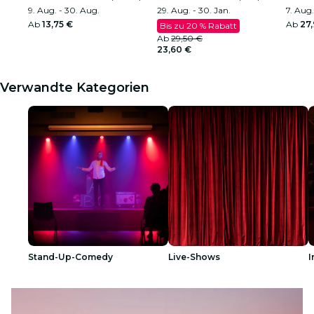
9. Aug. - 30. Aug.
29. Aug. - 30. Jan.
7. Aug.
Ab
13,75 €
Ab
27,
Bis zu 20 % Rabatt
Ab
29,50 €
23,60 €
Verwandte Kategorien
Stand-Up-Comedy
Live-Shows
I