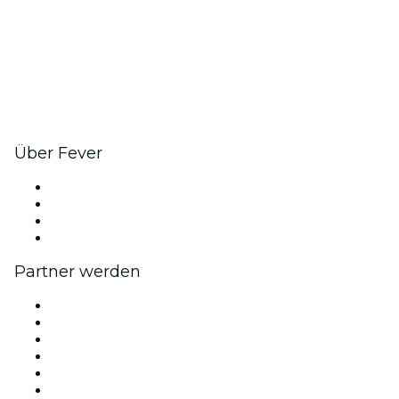
Über Fever
Presse
Wir stellen ein!
Geschenkgutscheine
Hilfe-Center
Partner werden
Fever Zone
Veröffentliche dein Event
Firmenevents & -vorteile
Affiliate-Programm
Botschafter & Influencer-Programm
Markenpartnerschaften