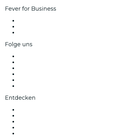
Fever for Business
Privatveranstaltungen & Gruppentickets
Firmenvorteile
Firmengeschenkkarten und -gutscheine
Folge uns
Facebook
X (Twitter)
Instagram
TikTok
LinkedIn
YouTube
Entdecken
Veranstaltungsorte in Paris
Heute
Morgen
Diese Woche
Dieses Wochenende