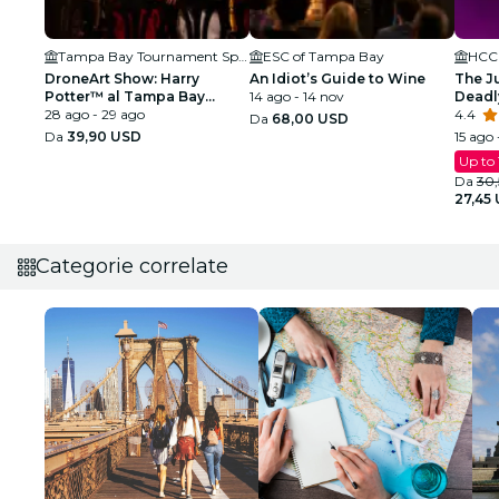
Tampa Bay Tournament Sportsplex
ESC of Tampa Bay
DroneArt Show: Harry
An Idiot’s Guide to Wine
The J
Potter™ al Tampa Bay
14 ago - 14 nov
Deadly
Tournament Sportsplex
28 ago - 29 ago
Tampa
4.4
Da
68,00 USD
Da
39,90 USD
15 ago 
Up to
Da
30
27,45
Categorie correlate