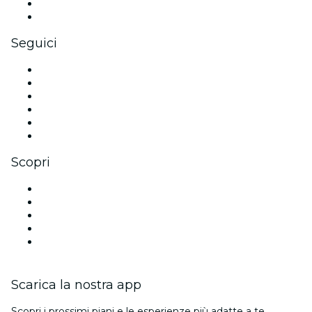
Benefit aziendali
Gift card e voucher aziendali
Seguici
Facebook
X (Twitter)
Instagram
TikTok
LinkedIn
Youtube
Scopri
Luoghi a Tampa
Oggi
Domani
Questa settimana
Questo fine settimana
Scarica la nostra app
Scopri i prossimi piani e le esperienze più adatte a te.