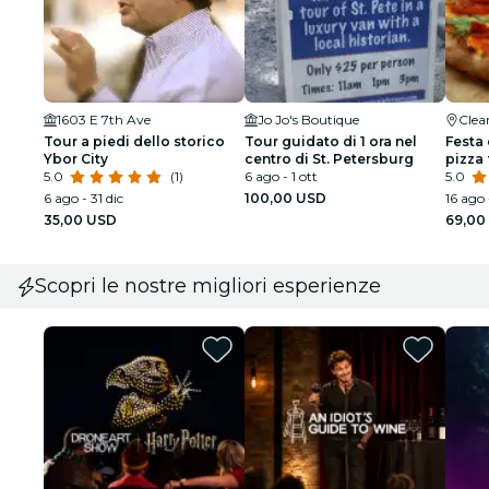
1603 E 7th Ave
Jo Jo's Boutique
Clea
Tour a piedi dello storico
Tour guidato di 1 ora nel
Festa
Ybor City
centro di St. Petersburg
pizza 
5.0
(1)
6 ago - 1 ott
5.0
6 ago - 31 dic
100,00 USD
16 ago 
35,00 USD
69,00
Scopri le nostre migliori esperienze