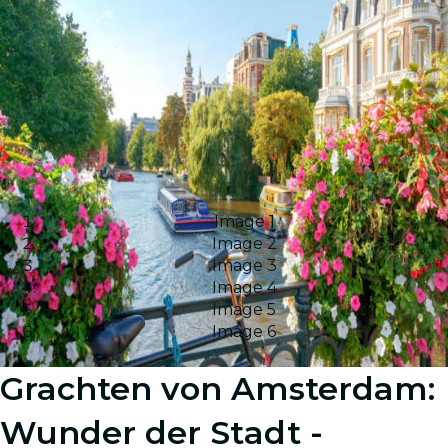
Image 1
Image 2
Image 3
Image 4
Image 5
Image 6
Grachten von Amsterdam:
Wunder der Stadt -