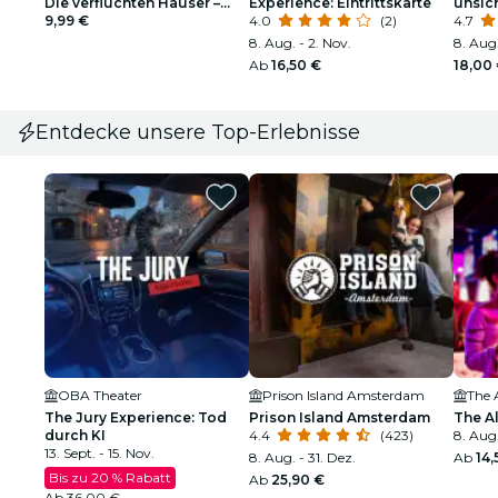
Die verfluchten Häuser –
Experience: Eintrittskarte
unsic
Entdeckungsspiel
9,99 €
4.0
(2)
the-Li
4.7
8. Aug. - 2. Nov.
8. Aug.
Ab
16,50 €
18,00
Entdecke unsere Top-Erlebnisse
OBA Theater
Prison Island Amsterdam
The 
The Jury Experience: Tod
Prison Island Amsterdam
The A
durch KI
4.4
(423)
8. Aug.
13. Sept. - 15. Nov.
8. Aug. - 31. Dez.
Ab
14,
Bis zu 20 % Rabatt
Ab
25,90 €
Ab
36,00 €