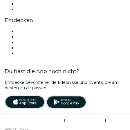
LinkedIn
YouTube
Entdecken
Veranstaltungsorte in Amsterdam
Heute
Morgen
Diese Woche
Dieses Wochenende
Du hast die App noch nicht?
Entdecke bevorstehende Erlebnisse und Events, die am
besten zu dir passen.
Allgemeine Geschäftsbedingungen
|
Datenschutzerklärung
|
Cookie-Verwaltung
©2026 - Fever