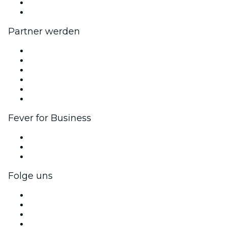
Geschenkgutscheine
Hilfe-Center
Partner werden
Fever Zone
Veröffentliche dein Event
Firmenevents & -vorteile
Affiliate-Programm
Botschafter & Influencer-Programm
Markenpartnerschaften
Fever for Business
Privatveranstaltungen & Gruppentickets
Firmenvorteile
Firmengeschenkkarten und -gutscheine
Folge uns
Facebook
X (Twitter)
Instagram
TikTok