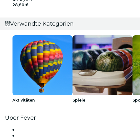
28,80 €
Verwandte Kategorien
Aktivitäten
Spiele
Spo
Über Fever
Presse
Wir stellen ein!