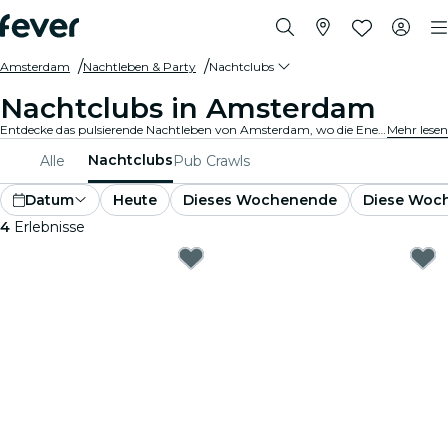
Amsterdam
Nachtleben & Party
Nachtclubs
Nachtclubs in Amsterdam
Entdecke das pulsierende Nachtleben von Amsterdam, wo die Energie hoch ist und die Musik nonstop läuft. Besuche die besten Nachtclubs, tanze zu den besten DJs, trinke erstklassige Drinks und genieße die Stimmung. Bist du bereit für eine unvergessliche Nacht?
Mehr lesen
Nachtclubs
Alle
Pub Crawls
Datum
Heute
Dieses Wochenende
Diese Woc
4
Erlebnisse