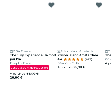
OBA Theater
Prison Island Amsterdam
T
The Jury Experience : la mort
Prison Island Amsterdam
The
par l’IA
4.4
(422)
06 a
13 sept. - 15 nov.
06 août - 31 déc.
À pa
À partir de
25,90 €
Jusqu'à 20 % de réduction
À partir de
36,00 €
28,80 €