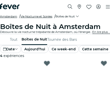
Amsterdam
Vie Nocturne et Soirées
Boîtes de Nuit
Boîtes de Nuit à Amsterdam
Découvre la vie nocturne trépidante de Amsterdam, où l'énergie est électrique et où la musique ne s'arrête jamais. Entre dans les meilleures boîtes de nuit, danse en écoutant les meilleurs DJ, sirote des boissons haut de gamme et profite de l'ambiance. Prêt·e pour une soirée inoubliable ?
En lire plus...
Boîtes de Nuit
Tout
Tournée des Bars
Date
Aujourd'hui
Ce week-end
Cette semaine
4
expériences