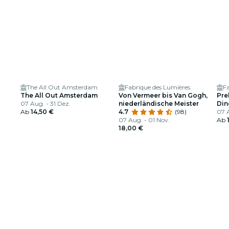
The All Out Amsterdam
Fabrique des Lumières
F
The All Out Amsterdam
Von Vermeer bis Van Gogh,
Pre
07 Aug. - 31 Dez.
niederländische Meister
Din
Ab
14,50 €
4.7
(98)
mit
07 A
07 Aug. - 01 Nov.
Ab
18,00 €