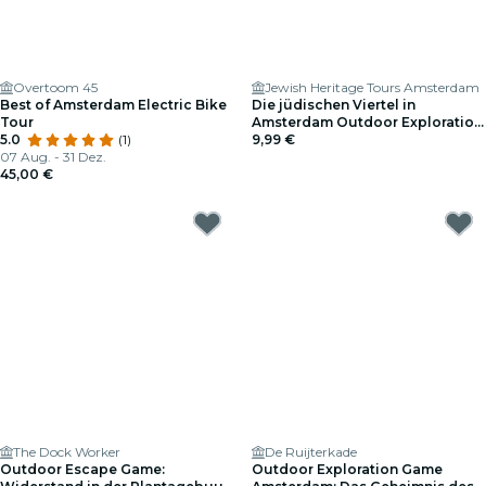
Overtoom 45
Jewish Heritage Tours Amsterdam
Best of Amsterdam Electric Bike
Die jüdischen Viertel in
Tour
Amsterdam Outdoor Exploration
5.0
(1)
Game
9,99 €
07 Aug. - 31 Dez.
45,00 €
The Dock Worker
De Ruijterkade
Outdoor Escape Game:
Outdoor Exploration Game