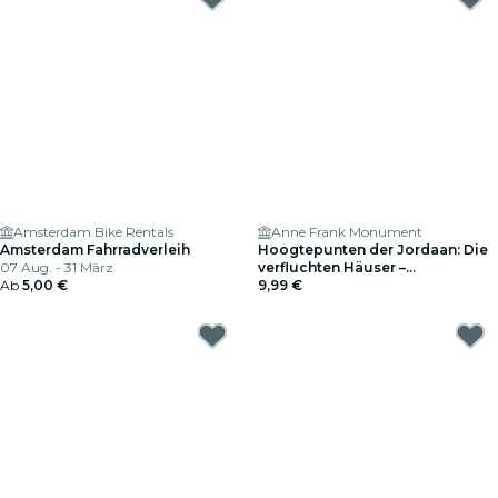
Amsterdam Bike Rentals
Anne Frank Monument
Amsterdam Fahrradverleih
Hoogtepunten der Jordaan: Die
07 Aug. - 31 März
verfluchten Häuser –
Ab
5,00 €
Entdeckungsspiel
9,99 €