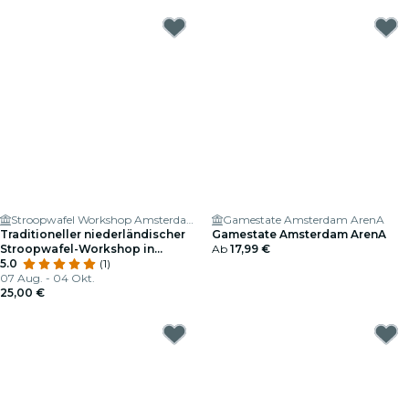
Stroopwafel Workshop Amsterdam
Gamestate Amsterdam ArenA
Traditioneller niederländischer
Gamestate Amsterdam ArenA
Stroopwafel-Workshop in
Ab
17,99 €
Amsterdam
5.0
(1)
07 Aug. - 04 Okt.
25,00 €