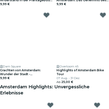
Widerstand in der Plantagebuurt
Amsterdam: Das Geheimnis des
in Amsterdam
9,99 €
sinkenden Schiffes
9,99 €
Dam Square
Overtoom 45
Grachten von Amsterdam:
Highlights of Amsterdam Bike
Wunder der Stadt -
Tour
Explorationsspiel
9,99 €
07 Aug. - 31 Dez.
Ab
25,00 €
Amsterdam Highlights: Unvergessliche
Erlebnisse