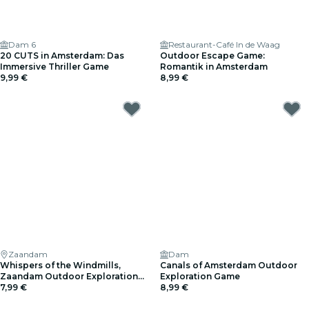
Dam 6
Restaurant-Café In de Waag
20 CUTS in Amsterdam: Das
Outdoor Escape Game:
Immersive Thriller Game
Romantik in Amsterdam
9,99 €
8,99 €
Zaandam
Dam
Whispers of the Windmills,
Canals of Amsterdam Outdoor
Zaandam Outdoor Exploration
Exploration Game
Game
7,99 €
8,99 €