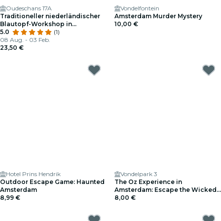
Oudeschans 17A
Vondelfontein
Traditioneller niederländischer
Amsterdam Murder Mystery
Blautopf-Workshop in
10,00 €
Amsterdam
5.0
(1)
08 Aug. - 03 Feb.
23,50 €
Hotel Prins Hendrik
Vondelpark 3
Outdoor Escape Game: Haunted
The Oz Experience in
Amsterdam
Amsterdam: Escape the Wicked
8,99 €
Glitch!
8,00 €