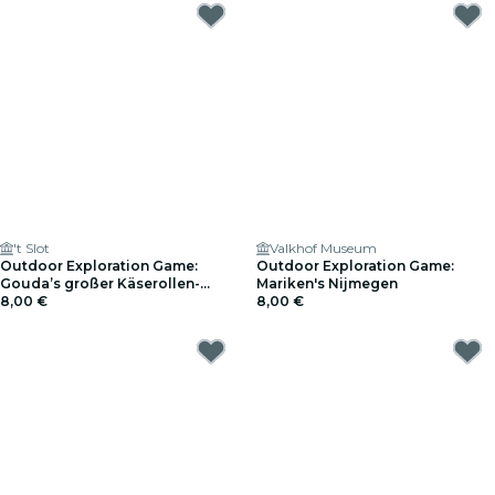
't Slot
Valkhof Museum
Outdoor Exploration Game:
Outdoor Exploration Game:
Gouda’s großer Käserollen-
Mariken's Nijmegen
Rennen
8,00 €
8,00 €