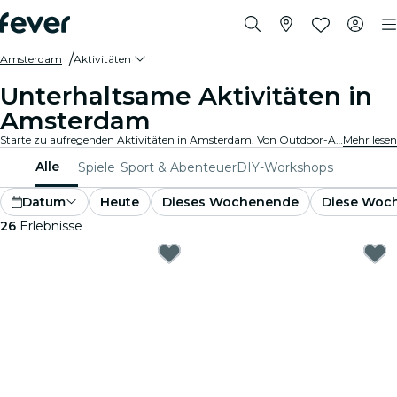
Amsterdam
Aktivitäten
Unterhaltsame Aktivitäten in
Amsterdam
Starte zu aufregenden Aktivitäten in Amsterdam. Von Outdoor-Abenteuern bis hin zu kulturellen Erlebnissen - entdecke die besten Möglichkeiten, deine Zeit bestmöglich zu verbringen.
Mehr lesen
Alle
Spiele
Sport & Abenteuer
DIY-Workshops
Datum
Heute
Dieses Wochenende
Diese Woc
26
Erlebnisse