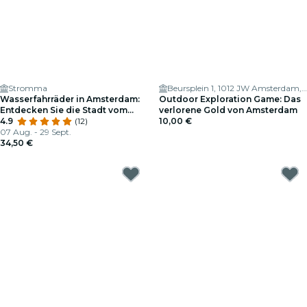
Stromma
Beursplein 1, 1012 JW Amsterdam, Netherlands
Wasserfahrräder in Amsterdam:
Outdoor Exploration Game: Das
Entdecken Sie die Stadt vom
verlorene Gold von Amsterdam
Wasser aus
4.9
(12)
10,00 €
07 Aug. - 29 Sept.
34,50 €