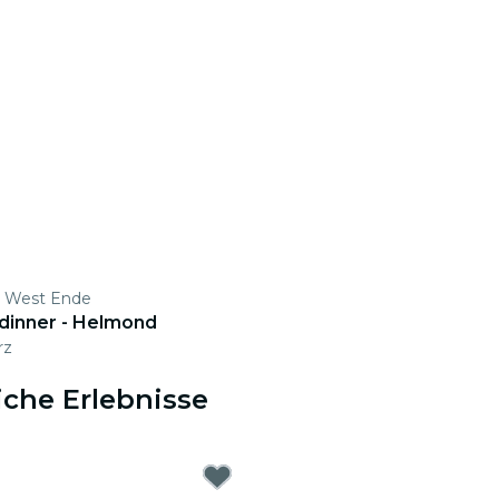
p West Ende
ldinner - Helmond
rz
che Erlebnisse