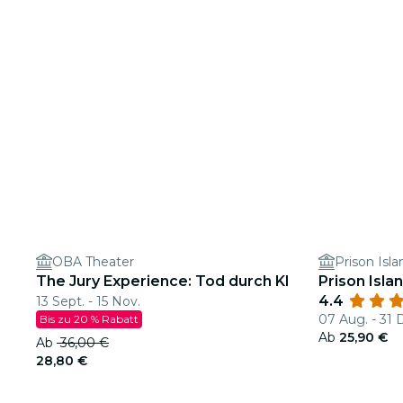
OBA Theater
Prison Is
The Jury Experience: Tod durch KI
Prison Isl
4.4
13 Sept. - 15 Nov.
07 Aug. - 31 
Bis zu 20 % Rabatt
Ab
25,90 €
Ab
36,00 €
28,80 €