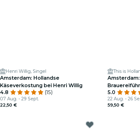
Henri Willig, Singel
This is Holla
Amsterdam: Hollandse
Amsterdam: 
Käseverkostung bei Henri Willig
Brauereifüh
4.8
(15)
5.0
07 Aug. - 29 Sept.
22 Aug. - 26 Se
22,50 €
59,50 €