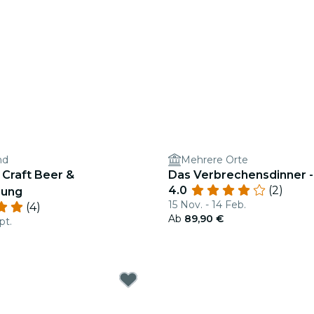
nd
Mehrere Orte
Craft Beer &
Das Verbrechensdinner 
4.0
(2)
rung
15 Nov. - 14 Feb.
(4)
Ab
89,90 €
pt.