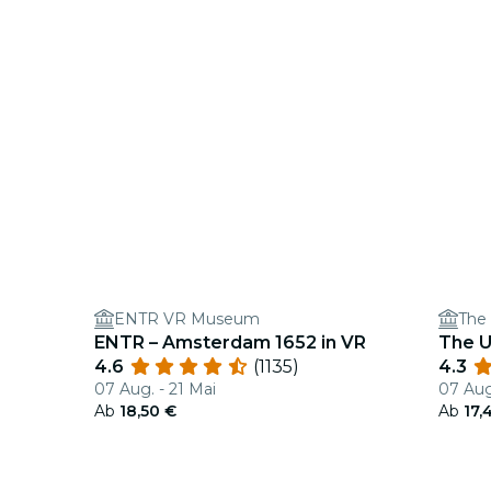
ENTR VR Museum
The
ENTR – Amsterdam 1652 in VR
The 
4.6
(1135)
4.3
07 Aug. - 21 Mai
07 Aug
Ab
18,50 €
Ab
17,