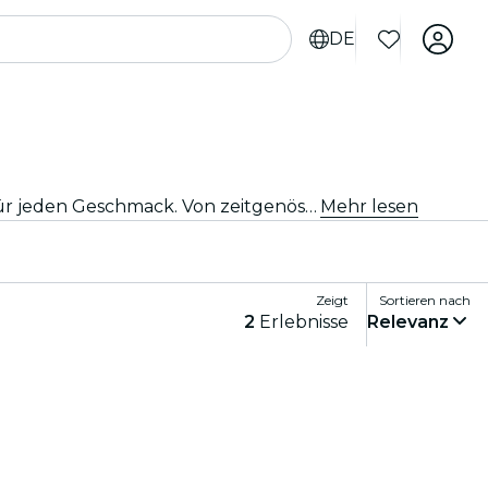
DE
Egal, ob Du tanzbegeistert bist oder einfach nach einem einzigartigen Abend suchst, Amsterdam bietet etwas für jeden Geschmack. Von zeitgenössischem Tanz bis hin zu Ballett und allem, was dazwischen liegt, gibt es unzählige Ensembles und Produktionen, aus denen Du wählen kannst.
Mehr lesen
Zeigt
Sortieren nach
2
Erlebnisse
Relevanz