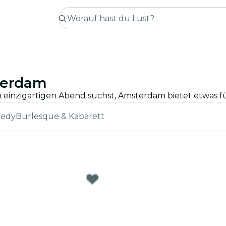
sterdam
medy
Burlesque & Kabarett