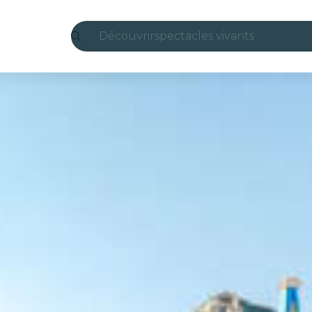
Découvrir
spectacles vivants
Madrid
Candlelight
Londres
expériences et villes
São Paulo
expositions
Séoul
visites urbaines
concerts