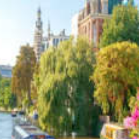
restaurants
cinéma