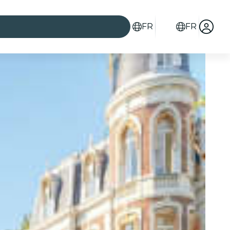
FR
FR